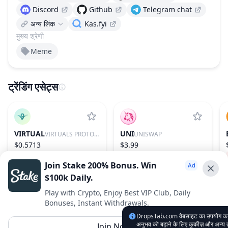
Discord
Github
Telegram chat
अन्य लिंक
Kas.fyi
मुख्य श्रेणी
Meme
ट्रेंडिंग एसेट्स
VIRTUAL
UNI
VIRTUALS PROTOCOL
UNISWAP
$0.5713
$3.99
−0.05%
86
−3.09%
31
Join Stake 200% Bonus. Win
$100k Daily.
Advertise With Us ⭐️
Play with Crypto, Enjoy Best VIP Club, Daily
Bonuses, Instant Withdrawals.
Interested in advertising? Reach us out
DropsTab.com वेबसाइट का उपयोग करके, 
DropsTab.com
अनुभव को बढ़ाने के लिए कुकीज़ और अन्य
Join Now