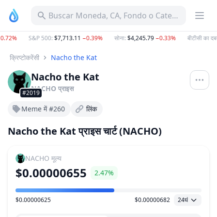
Buscar Moneda, CA, Fondo o Categoría
.72%
S&P 500
:
$7,713.11
−0.39%
सोना
:
$4,245.79
−0.33%
बीटीसी का दबद
क्रिप्टोकरेंसी
Nacho the Kat
Nacho the Kat
NACHO
प्राइस
#2019
Meme में #260
लिंक
Nacho the Kat प्राइस चार्ट (NACHO)
NACHO
मूल्य
$0.00000655
2.47%
$0.00000625
$0.00000682
24घं
मूल्य सीमा