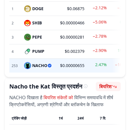
−2.12%
−2.71
DOGE
$0.06875
1
−5.06%
0.90
SHIB
$0.00000466
2
−2.78%
1.08
PEPE
$0.00000281
3
−2.90%
19.99
PUMP
$0.002379
4
2.47%
−10.40
NACHO
$0.00000655
253
Nacho the Kat
विस्तृत प्रदर्शन
बियरिश
भावना
NACHO
दिखाता है
बियरिश
संकेतों को
विभिन्न समयावधि में शीर्ष
क्रिप्टोकरेंसियों, अग्रणी श्रेणियों और ब्लॉकचेन के खिलाफ
ट्रेडिंग जोड़ी
1घं
24घं
7 दि
1मी