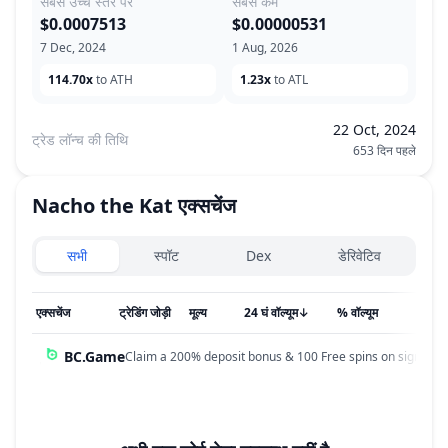
सबसे उच्च स्तर पर
सबसे कम
$0.0007513
$0.00000531
7 Dec, 2024
1 Aug, 2026
114.70x
to ATH
1.23x
to ATL
22 Oct, 2024
ट्रेड लॉन्च की तिथि
653 दिन पहले
Nacho the Kat
एक्सचेंज
Exchanges type
सभी
स्पॉट
Dex
डेरिवेटिव
एक्सचेंज
ट्रेडिंग जोड़ी
मूल्य
24 घं वॉल्यूम
↓
% वॉल्यूम
अपडेट
BC.Game
Claim a 200% deposit bonus & 100 Free spins on sign up!