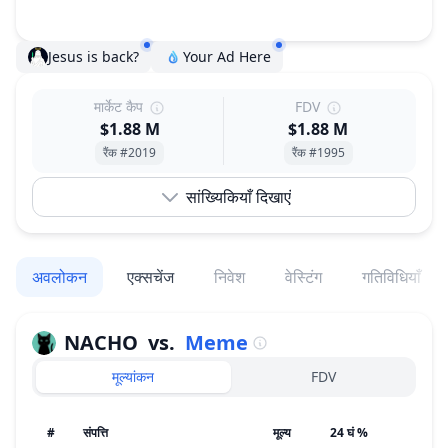
Jesus is back?
Your Ad Here
मार्केट कैप
FDV
$1.88 M
$1.88 M
रैंक #2019
रैंक #1995
सांख्यिकियाँ दिखाएं
अवलोकन
एक्सचेंज
निवेश
वेस्टिंग
गतिविधियाँ
NACHO
vs.
Meme
मूल्यांकन
FDV
#
संपत्ति
मूल्य
24 घं %
7 दी 