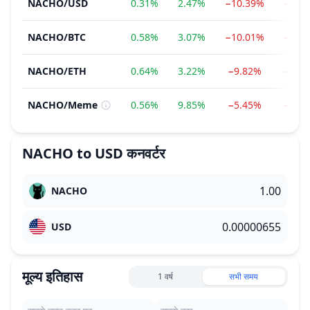
NACHO
/
USD
0.31%
2.47%
−10.39%
−34.
NACHO
/
BTC
0.58%
3.07%
−10.01%
−35.
NACHO
/
ETH
0.64%
3.22%
−9.82%
−38.
NACHO
/
Meme
0.56%
9.85%
−5.45%
−25.
NACHO
to
USD
कनवर्टर
NACHO
USD
मूल्य इतिहास
1 वर्ष
सभी समय