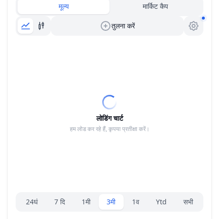
मूल्य
मार्किट कैप
तुलना करें
लोडिंग चार्ट
हम लोड कर रहे हैं, कृपया प्रतीक्षा करें।
रेंज चयनकर्ता।
24घं
7 दि
1मी
3मी
1व
Ytd
सभी