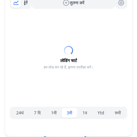
तुलना करें
लोडिंग चार्ट
हम लोड कर रहे हैं, कृपया प्रतीक्षा करें।
रेंज चयनकर्ता।
24घं
7 दि
1मी
3मी
1व
Ytd
सभी