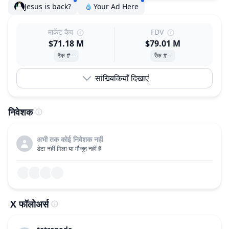
Jesus is back?
Your Ad Here
मार्केट कैप
FDV
$71.18 M
$79.01 M
रैंक #--
रैंक #--
सांख्यिकियाँ दिखाएं
निवेशक
अभी तक कोई निवेशक नहीं
डेटा नहीं मिला या मौजूद नहीं है
X फॉलोअर्स