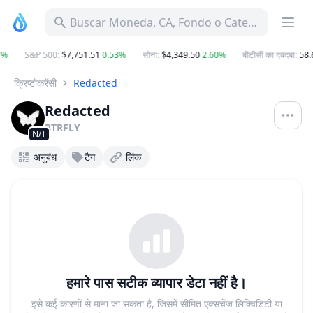
Buscar Moneda, CA, Fondo o Categoría
7%
S&P 500
:
$7,751.51
0.53%
सोना
:
$4,349.50
2.60%
बीटीसी का दबदबा
:
58.
क्रिप्टोकरेंसी
Redacted
Redacted
BTRFLY
N/T
अनुबंध
टैग
लिंक
हमारे पास सटीक व्यापार डेटा नहीं है।
इसे कई कारणों से माना जा सकता है, जिसमें सीमित एक्सचेंज लिक्विडिटी या