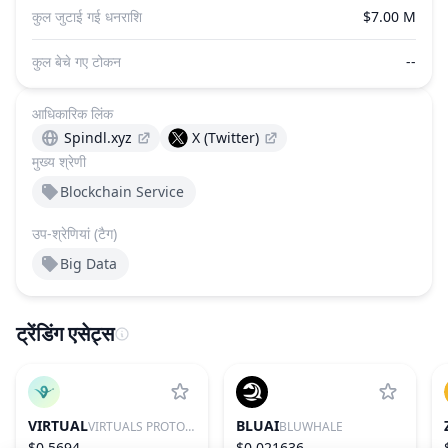
कुल जुटाई गई धनराशि
$7.00 M
कुल बेचे गए टोकन
--
आधिकारिक लिंक
Spindl.xyz
X (Twitter)
मुख्य श्रेणी
Blockchain Service
उप-श्रेणियां (टैग)
Big Data
ट्रेंडिंग एसेट्स
VIRTUAL
BLUAI
VIRTUALS PROTOCOL
BLUWHALE
$0.5694
$0.021636