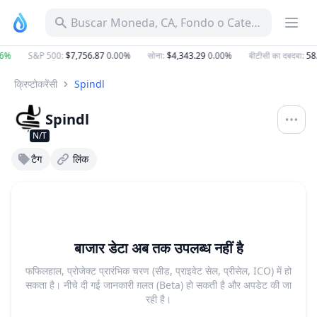
Buscar Moneda, CA, Fondo o Categoría
6%
S&P 500
:
$7,756.87
0.00%
सोना
:
$4,343.29
0.00%
बीटीसी का दबदबा
:
58
क्रिप्टोकरेंसी
Spindl
Spindl
N/T
टैग
लिंक
बाजार डेटा अब तक उपलब्ध नहीं है
फफिलहाल, प्रोजेक्ट प्रारंभिक चरण (सीड, प्राइवेट सेल, प्रीसेल, ICO) में हो
सकता है। नीचे दी गई जानकारी ग़लत (Beta) हो सकती है और अपडेट की जा
रही है।