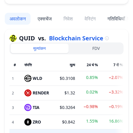
अवलोकन
एक्सचेंज
निवेश
वेस्टिंग
गतिविधियाँ
1
QUID
vs.
Blockchain Service
मूल्यांकन
FDV
#
संपत्ति
मूल्य
24 घं %
7 दी %
0.85%
−2.07%
WLD
$0.3108
1
0.02%
−3.32%
RENDER
$1.32
2
−0.98%
−0.19%
TIA
$0.3264
3
1.55%
16.86%
ZRO
$0.842
4