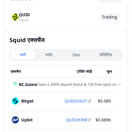
QUID
Trading
Squid
Squid
एक्सचेंज
Exchanges type
सभी
स्पॉट
Dex
डेरिवेटिव
एक्सचेंज
ट्रेडिंग जोड़ी
मूल्य
24 घं वॉ
BC.Game
Claim a 200% deposit bonus & 100 Free spins on sign up!
Bitget
QUID/USDT
$0.089
$4.
Upbit
QUID/KRW
$0.0896
$1.