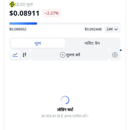
QUID
मूल्य
$0.08911
−2.27%
$0.088002
$0.092446
24घं
मूल्य सीमा
मूल्य
मार्किट कैप
तुलना करें
लोडिंग चार्ट
हम लोड कर रहे हैं, कृपया प्रतीक्षा करें।