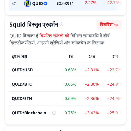
−2.27%
−22.75%
QUID
$0.08911
47
Squid
विस्तृत प्रदर्शन
बियरिश
भावना
QUID
दिखाता है
बियरिश
संकेतों को
विभिन्न समयावधि में शीर्ष
क्रिप्टोकरेंसियों, अग्रणी श्रेणियों और ब्लॉकचेन के खिलाफ
ट्रेडिंग जोड़ी
1घं
24घं
7 दि
QUID
/
USD
0.68%
−2.31%
−22.72%
QUID
/
BTC
0.65%
−2.30%
−24.91%
QUID
/
ETH
0.69%
−2.36%
−24.96%
QUID
/
Blockchain Service
0.75%
−3.42%
−25.01%