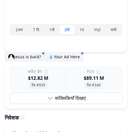
रेंज चयनकर्ता।
24घं
7 दि
1मी
3मी
1व
Ytd
सभी
Jesus is back?
Your Ad Here
मार्केट कैप
FDV
$12.82 M
$89.11 M
रैंक #939
रैंक #348
सांख्यिकियाँ दिखाएं
निवेशक