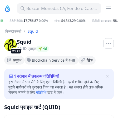
Buscar Moneda, CA, Fondo o Categoría
%
S&P 500
:
$7,756.87
0.00%
सोना
:
$4,343.29
0.00%
बीटीसी का दबदबा
:
58.5
क्रिप्टोकरेंसी
Squid
Squid
QUID
प्राइस
🌱
4
d
#939
अनुबंध
Blockchain Service में #48
लिंक
1
वर्तमान में उपलब्ध गतिविधियाँ
इस टोकन में भाग लेने के लिए एक गतिविधि है। इसमें शामिल होने के लिए
पुराने भागीदारों को पुरस्कृत किया जा सकता है। यह समाप्त होने तक अधिक
विवरण जानने के लिए
गतिविधि
खंड में जाएं।
Squid प्राइस चार्ट (QUID)