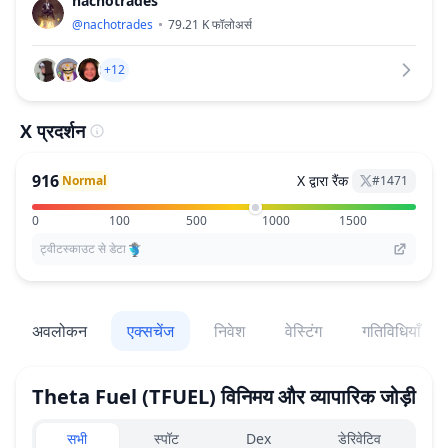
nachotrades
@
nachotrades
79.21 K
फॉलोअर्स
+12
X प्रदर्शन
916
X द्वारा रैंक
Normal
#
1471
0
100
500
1000
1500
ट्वीटस्काउट से डेटा
अवलोकन
एक्सचेंज
निवेश
वेस्टिंग
गतिविधियाँ
Theta Fuel
(TFUEL)
विनिमय और व्यापारिक जोड़ी
Exchanges type
सभी
स्पॉट
Dex
डेरिवेटिव