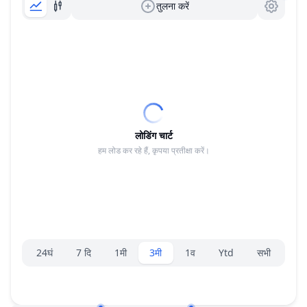
तुलना करें
लोडिंग चार्ट
हम लोड कर रहे हैं, कृपया प्रतीक्षा करें।
रेंज चयनकर्ता।
24घं
7 दि
1मी
3मी
1व
Ytd
सभी