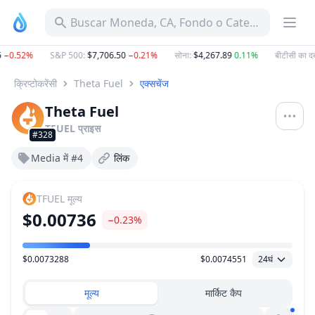
Buscar Moneda, CA, Fondo o Categoría
−0.52%
S&P 500
:
$7,706.50
−0.21%
सोना
:
$4,267.89
0.11%
बीटीसी का दब
क्रिप्टोकरेंसी
Theta Fuel
एक्सचेंज
Theta Fuel
TFUEL
प्राइस
#328
Media में #4
लिंक
TFUEL
मूल्य
$0.00736
−0.23%
$0.0073288
$0.0074551
24घं
मूल्य सीमा
मूल्य
मार्किट कैप