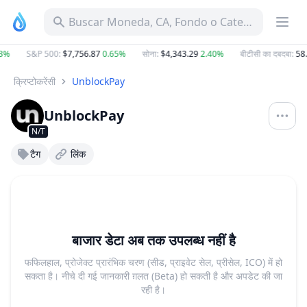
Buscar Moneda, CA, Fondo o Categoría
3%
S&P 500
:
$7,756.87
0.65%
सोना
:
$4,343.29
2.40%
बीटीसी का दबदबा
:
58
क्रिप्टोकरेंसी
UnblockPay
UnblockPay
N/T
टैग
लिंक
बाजार डेटा अब तक उपलब्ध नहीं है
फफिलहाल, प्रोजेक्ट प्रारंभिक चरण (सीड, प्राइवेट सेल, प्रीसेल, ICO) में हो
सकता है। नीचे दी गई जानकारी ग़लत (Beta) हो सकती है और अपडेट की जा
रही है।