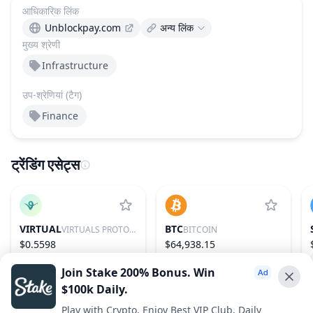
आधिकारिक लिंक
Unblockpay.com
अन्य लिंक
मुख्य श्रेणी
Infrastructure
उप-श्रेणियां (टैग)
Finance
ट्रेंडिंग एसेट्स
VIRTUAL
BTC
VIRTUALS PROTOCOL
BITCOIN
$0.5598
$64,938.15
−2.08%
86
0.91%
1
Join Stake 200% Bonus. Win
$100k Daily.
Advertise With Us ⭐️
Play with Crypto, Enjoy Best VIP Club, Daily