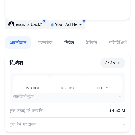
Jesus is back?
Your Ad Here
अवलोकन
एक्सचेंज
निवेश
वेस्टिंग
गतिविधियाँ
िवेश
और देखें
--
--
--
USD
ROI
BTC
ROI
ETH
ROI
आईसीओ मूल्य
--
कुल जुटाई गई धनराशि
$4.50 M
कुल बेचे गए टोकन
--