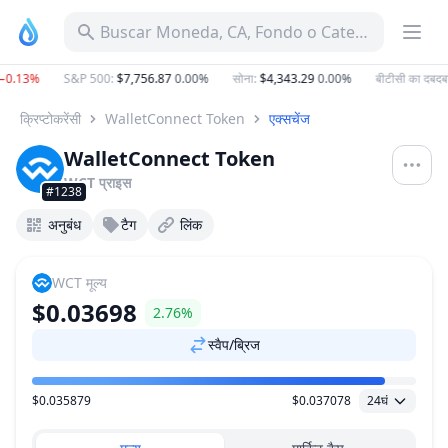
Buscar Moneda, CA, Fondo o Categoría
0.13%
S&P 500
:
$7,756.87
0.00%
सोना
:
$4,343.29
0.00%
बीटीसी का दबदबा
क्रिप्टोकरेंसी
WalletConnect Token
एक्सचेंज
WalletConnect Token
WCT
प्राइस
#1238
अनुबंध
टैग
लिंक
WCT
मूल्य
$0.03698
2.76%
स्वैप/ब्रिज
$0.035879
$0.037078
24घं
मूल्य सीमा