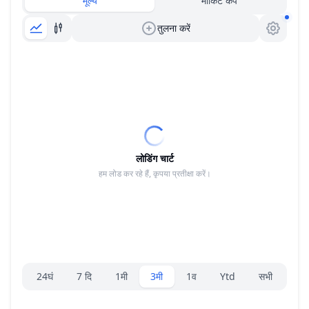
मूल्य
मार्किट कैप
तुलना करें
लोडिंग चार्ट
हम लोड कर रहे हैं, कृपया प्रतीक्षा करें।
रेंज चयनकर्ता।
24घं
7 दि
1मी
3मी
1व
Ytd
सभी