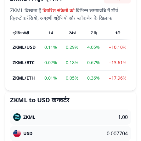
भावना
ZKML
दिखाता है
बियरिश
संकेतों को
विभिन्न समयावधि में शीर्ष
क्रिप्टोकरेंसियों, अग्रणी श्रेणियों और ब्लॉकचेन के खिलाफ
ट्रेडिंग जोड़ी
1घं
24घं
7 दि
1मी
ZKML
/
USD
0.11%
0.29%
4.05%
−10.10%
−4
ZKML
/
BTC
0.07%
0.18%
0.67%
−13.61%
−3
ZKML
/
ETH
0.01%
0.05%
0.36%
−17.96%
−3
ZKML
to
USD
कनवर्टर
ZKML
USD