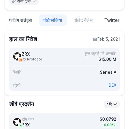
अन्य लिंक
फंडिंग राउंड्स
पोर्टफोलियो
वॉलेट बैलेंस
Twitter
हाल का निवेश
Feb 5, 2021
कुल जुटाई गई धनराशि
ZRX
$15.00 M
0x Protocol
स्थिति
Series A
श्रेणी
DEX
शीर्ष प्रदर्शन
7 दि
टॉप गेनर
$0.0792
ZRX
0.09%