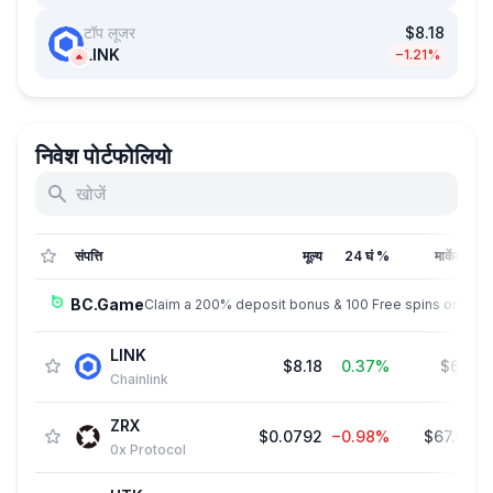
टॉप लूजर
$8.18
LINK
−1.21%
निवेश पोर्टफोलियो
संपत्ति
मूल्य
24 घं %
मार्केट कैप
BC.Game
Claim a 200% deposit bonus & 100 Free spins on sign
LINK
$8.18
0.37%
$6.13 
Chainlink
ZRX
$0.0792
−0.98%
$67.03 
0x Protocol