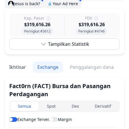
Jesus is back?
Your Ad Here
Kap. Pasar
FDV
$319,616.26
$319,616.26
Peringkat #3612
Peringkat #4746
Tampilkan Statistik
Ikhtisar
Exchange
Penggalangan dana
V
Fact0rn
(FACT)
Bursa dan Pasangan
Perdagangan
Exchanges type
Semua
Spot
Dex
Derivatif
Exchange Terver.
Margin