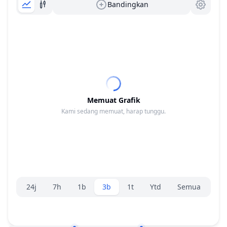
Bandingkan
Memuat Grafik
Kami sedang memuat, harap tunggu.
Pemilih rentang.
24j
7h
1b
3b
1t
Ytd
Semua