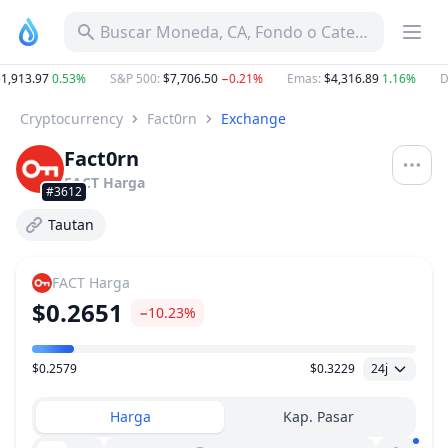
Buscar Moneda, CA, Fondo o Categoría
1,913.97
0.53%
S&P 500
:
$7,706.50
−0.21%
Emas
:
$4,316.89
1.16%
D
Cryptocurrency
Fact0rn
Exchange
Fact0rn
FACT
Harga
#3612
Tautan
FACT
Harga
$0.2651
−10.23%
$0.2579
$0.3229
24j
Kisaran Harga
Harga
Kap. Pasar