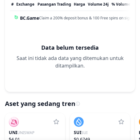
#
Exchange
Pasangan Trading
Harga
Volume 24j
% Volume
Dip
BC.Game
Claim a 200% deposit bonus & 100 Free spins on sign up!
Data belum tersedia
Saat ini tidak ada data yang ditemukan untuk
ditampilkan.
Aset yang sedang tren
UNI
SUI
UNISWAP
SUI
$4.01
$0.6749