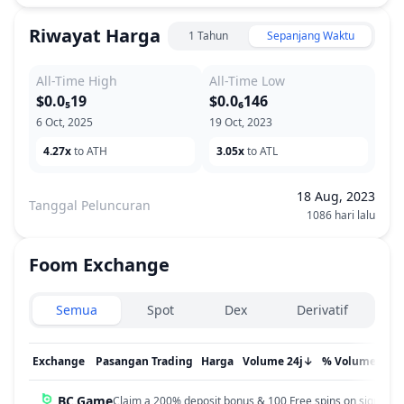
Riwayat Harga
1 Tahun
Sepanjang Waktu
All-Time High
All-Time Low
$0.0₅19
$0.0₆146
6 Oct, 2025
19 Oct, 2023
4.27x
to ATH
3.05x
to ATL
18 Aug, 2023
Tanggal Peluncuran
1086 hari lalu
Foom
Exchange
Exchanges type
Semua
Spot
Dex
Derivatif
Exchange
Pasangan Trading
Harga
Volume 24j
↓
% Volume
Dip
BC.Game
Claim a 200% deposit bonus & 100 Free spins on sign up!