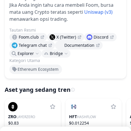
Jika Anda ingin tahu cara membeli Foom, bursa
mata uang Crypto teratas seperti
Uniswap (v3)
menawarkan opsi trading.
Tautan Resmi
Foom.club
X (Twitter)
Discord
Telegram chat
Documentation
Explorer
Bridge
Kategori Utama
Ethereum Ecosystem
Aset yang sedang tren
ZRO
HFT
LAYERZERO
HASHFLOW
$0.83
$0.012254
2.02%
96
−20.19%
1001