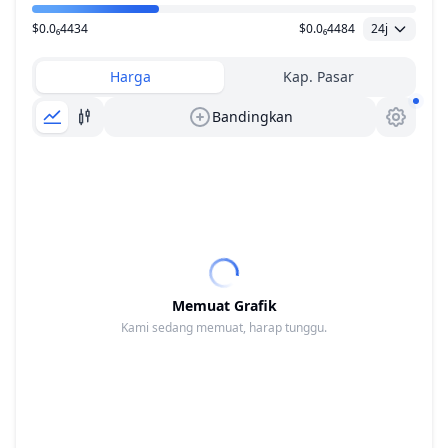
$0.0₆4434
$0.0₆4484
24j
Kisaran Harga
Harga
Kap. Pasar
Bandingkan
Memuat Grafik
Kami sedang memuat, harap tunggu.