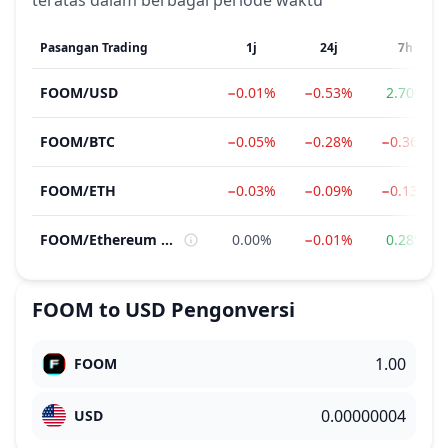
teratas dalam berbagai periode waktu
Pasangan Trading
1j
24j
7h
FOOM
/
USD
−0.01%
−0.53%
2.70%
FOOM
/
BTC
−0.05%
−0.28%
−0.36%
FOOM
/
ETH
−0.03%
−0.09%
−0.13%
FOOM
/
Ethereum Ecosystem
0.00%
−0.01%
0.28%
FOOM
to
USD
Pengonversi
FOOM
USD