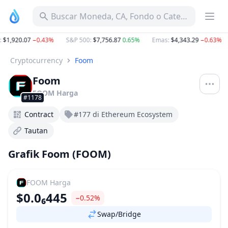
Buscar Moneda, CA, Fondo o Categoría
$1,920.07
−0.43%
S&P 500
:
$7,756.87
0.65%
Emas
:
$4,343.29
−0.63%
Cryptocurrency
Foom
Foom
FOOM
Harga
#1178
Contract
#177 di Ethereum Ecosystem
Tautan
Grafik Foom (FOOM)
FOOM
Harga
$0.0₆445
−0.52%
Swap/Bridge