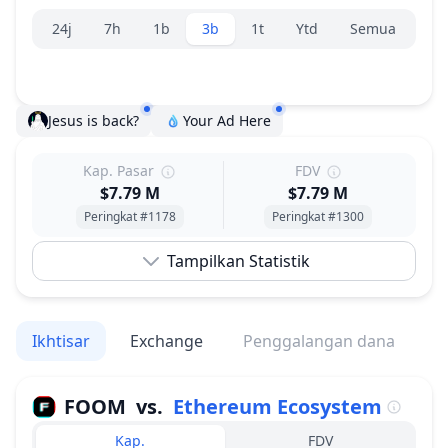
Pemilih rentang.
24j
7h
1b
3b
1t
Ytd
Semua
Jesus is back?
Your Ad Here
Kap. Pasar
FDV
$7.79 M
$7.79 M
Peringkat #1178
Peringkat #1300
Tampilkan Statistik
Ikhtisar
Exchange
Penggalangan dana
V
FOOM
vs.
Ethereum Ecosystem
Kap.
FDV