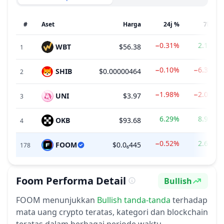
#
Aset
Harga
24j %
7h %
−0.31%
2.13%
WBT
$56.38
1
−0.10%
−6.33%
SHIB
$0.00000464
2
−1.98%
−2.09%
UNI
$3.97
3
6.29%
8.98%
OKB
$93.68
4
−0.52%
2.68%
FOOM
$0.0₆445
178
Foom
Performa Detail
Bullish
Sentimen
FOOM
menunjukkan
Bullish
tanda-tanda
terhadap
mata uang crypto teratas, kategori dan blockchain