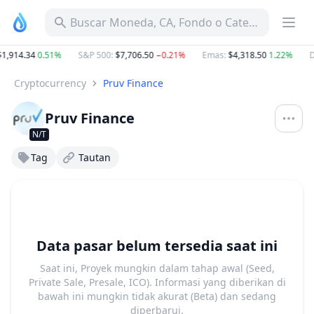
Buscar Moneda, CA, Fondo o Categoría
1,914.34
0.51%
S&P 500
:
$7,706.50
−0.21%
Emas
:
$4,318.50
1.22%
D
Cryptocurrency
Pruv Finance
Pruv Finance
N/T
Tag
Tautan
Data pasar belum tersedia saat ini
Saat ini, Proyek mungkin dalam tahap awal (Seed,
Private Sale, Presale, ICO). Informasi yang diberikan di
bawah ini mungkin tidak akurat (Beta) dan sedang
diperbarui.