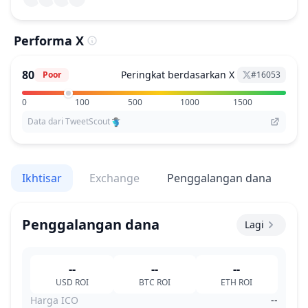
Performa X
80
Peringkat berdasarkan X
Poor
#
16053
0
100
500
1000
1500
Data dari TweetScout
Ikhtisar
Exchange
Penggalangan dana
V
Penggalangan dana
Lagi
--
--
--
USD
ROI
BTC
ROI
ETH
ROI
Harga ICO
--