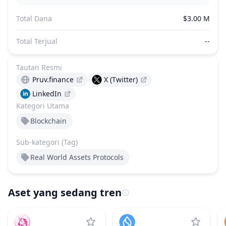
Total Dana
$3.00 M
Total Terjual
--
Tautan Resmi
Pruv.finance
X (Twitter)
LinkedIn
Kategori Utama
Blockchain
Sub-kategori (Tag)
Real World Assets Protocols
Aset yang sedang tren