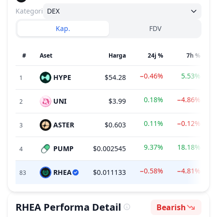
Kategori
DEX
Kap.
FDV
#
Aset
Harga
24j %
7h %
−0.46%
5.53%
HYPE
$54.28
1
0.18%
−4.86%
UNI
$3.99
2
0.11%
−0.12%
ASTER
$0.603
3
9.37%
18.18%
PUMP
$0.002545
4
−0.58%
−4.81%
RHEA
$0.011133
83
RHEA
Performa Detail
Bearish
Sentimen