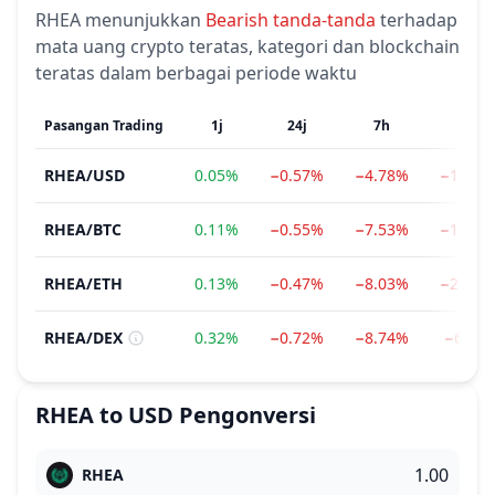
RHEA
menunjukkan
Bearish
tanda-tanda
terhadap
mata uang crypto teratas, kategori dan blockchain
teratas dalam berbagai periode waktu
Pasangan Trading
1j
24j
7h
1b
RHEA
/
USD
0.05%
−0.57%
−4.78%
−15.60
RHEA
/
BTC
0.11%
−0.55%
−7.53%
−18.61
RHEA
/
ETH
0.13%
−0.47%
−8.03%
−23.56
RHEA
/
DEX
0.32%
−0.72%
−8.74%
−6.14
RHEA
to
USD
Pengonversi
RHEA