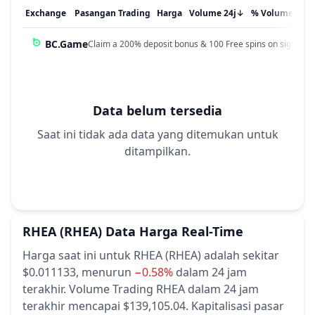
Exchange
Pasangan Trading
Harga
Volume 24j
↓
% Volume
Dip
BC.Game
Claim a 200% deposit bonus & 100 Free spins on sign up!
Data belum tersedia
Saat ini tidak ada data yang ditemukan untuk
ditampilkan.
RHEA
(RHEA)
Data Harga Real-Time
Harga saat ini untuk RHEA (RHEA) adalah sekitar
$0.011133,
menurun
−0.58%
dalam 24 jam
terakhir.
Volume Trading RHEA dalam 24 jam
terakhir mencapai $139,105.04.
Kapitalisasi pasar