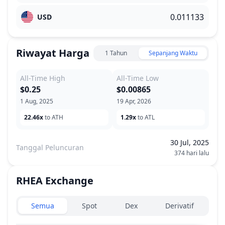
USD
Riwayat Harga
1 Tahun
Sepanjang Waktu
All-Time High
All-Time Low
$0.25
$0.00865
1 Aug, 2025
19 Apr, 2026
22.46x
to ATH
1.29x
to ATL
30 Jul, 2025
Tanggal Peluncuran
374 hari lalu
RHEA
Exchange
Exchanges type
Semua
Spot
Dex
Derivatif