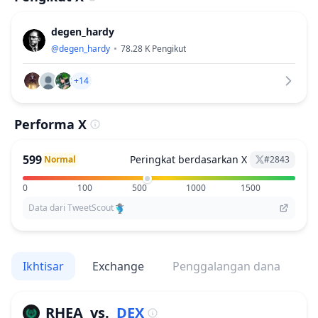
degen_hardy
@
degen_hardy
78.28 K
Pengikut
+14
Performa X
599
Peringkat berdasarkan X
Normal
#
2843
0
100
500
1000
1500
Data dari TweetScout
Ikhtisar
Exchange
Penggalangan dana
V
RHEA
vs.
DEX