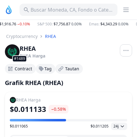
Buscar Moneda, CA, Fondo o Categoría
1,916.76
−0.10%
S&P 500
:
$7,756.87
0.00%
Emas
:
$4,343.29
0.00%
Do
Cryptocurrency
RHEA
RHEA
RHEA
Harga
#1489
Contract
Tag
Tautan
Grafik RHEA (RHEA)
RHEA
Harga
$0.011133
−0.58%
$0.011065
$0.011205
24j
Kisaran Harga