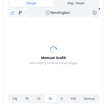
Harga
Kap. Pasar
Bandingkan
Memuat Grafik
Kami sedang memuat, harap tunggu.
Pemilih rentang.
24j
7h
1b
3b
1t
Ytd
Semua