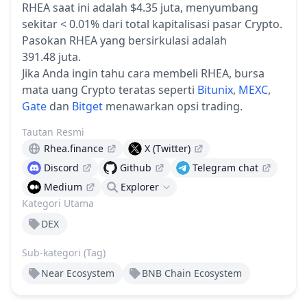
RHEA saat ini adalah $4.35 juta, menyumbang
sekitar < 0.01% dari total kapitalisasi pasar Crypto.
Pasokan RHEA yang bersirkulasi adalah
391.48 juta.
Jika Anda ingin tahu cara membeli RHEA, bursa
mata uang Crypto teratas seperti
Bitunix
,
MEXC
,
Gate
dan
Bitget
menawarkan opsi trading.
Tautan Resmi
Rhea.finance
X (Twitter)
Discord
Github
Telegram chat
Medium
Explorer
Kategori Utama
DEX
Sub-kategori (Tag)
Near Ecosystem
BNB Chain Ecosystem