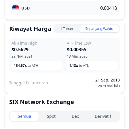
USD
Riwayat Harga
1 Tahun
Sepanjang Waktu
All-Time High
All-Time Low
$0.5629
$0.00355
29 Nov, 2021
13 Mar, 2020
134.67x
to ATH
1.18x
to ATL
21 Sep, 2018
Tanggal Peluncuran
2879 hari lalu
SIX Network
Exchange
Exchanges type
Semua
Spot
Dex
Derivatif