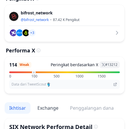
bifrost_network
@
bifrost_network
87.42 K
Pengikut
+3
Performa X
114
Peringkat berdasarkan X
Weak
#
13212
0
100
500
1000
1500
Data dari TweetScout
Ikhtisar
Exchange
Penggalangan dana
V
SIX Network
Performa Detail