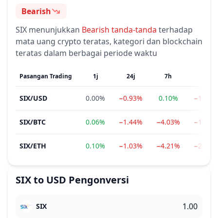
Bearish
Sentimen
SIX
menunjukkan
Bearish
tanda-tanda
terhadap
mata uang crypto teratas, kategori dan blockchain
teratas dalam berbagai periode waktu
Pasangan Trading
1j
24j
7h
1b
SIX
/
USD
0.00%
−0.93%
0.10%
−17.27
SIX
/
BTC
0.06%
−1.44%
−4.03%
−18.62
SIX
/
ETH
0.10%
−1.03%
−4.21%
−23.37
SIX
to
USD
Pengonversi
SIX