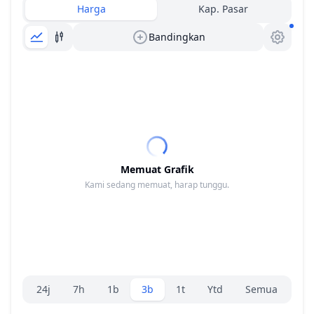
Harga
Kap. Pasar
Bandingkan
Memuat Grafik
Kami sedang memuat, harap tunggu.
Pemilih rentang.
24j
7h
1b
3b
1t
Ytd
Semua