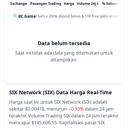
Exchange
Pasangan Trading
Harga
Volume 24j
↓
% Volume
Dip
BC.Game
Claim a 200% deposit bonus & 100 Free spins on sign up!
Data belum tersedia
Saat ini tidak ada data yang ditemukan untuk
ditampilkan.
SIX Network
(SIX)
Data Harga Real-Time
Harga saat ini untuk SIX Network (SIX) adalah
sekitar $0.00418,
menurun
−0.93%
dalam 24 jam
terakhir.
Volume Trading SIX dalam 24 jam terakhir
mencapai $145,606.55.
Kapitalisasi pasar SIX