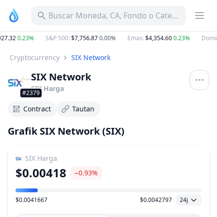
Buscar Moneda, CA, Fondo o Categoría
27.32
0.23%
S&P 500
:
$7,756.87
0.00%
Emas
:
$4,354.60
0.23%
Domina
Cryptocurrency
SIX Network
SIX Network
SIX
Harga
#2379
Contract
Tautan
Grafik SIX Network (SIX)
SIX
Harga
$0.00418
−0.93%
$0.0041667
$0.0042797
24j
Kisaran Harga