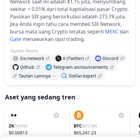
Network saat ini adalah $1.15 juta, menyumbang
sekitar < 0.01% dari total kapitalisasi pasar Crypto.
Pasokan SIX yang bersirkulasi adalah 273.78 juta.
Jika Anda ingin tahu cara membeli SIX Network,
bursa mata uang Crypto teratas seperti
MEXC
dan
Gate
menawarkan opsi trading.
Tautan Resmi
Six.network
X (Twitter)
Discord
Github
Telegram announcements
Tautan Lainnya
Stellar.expert
Aset yang sedang tren
ZK
BTC
ZKSYNC
BITCOIN
$0.00813
$65,241.23
3.27%
241
0.58%
1