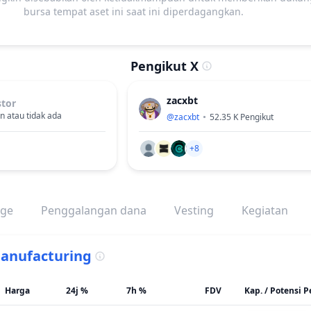
bursa tempat aset ini saat ini diperdagangkan.
Pengikut X
zacxbt
stor
n atau tidak ada
@
zacxbt
52.35 K
Pengikut
+8
nge
Penggalangan dana
Vesting
Kegiatan
anufacturing
Harga
24j %
7h %
FDV
Kap. / Potensi