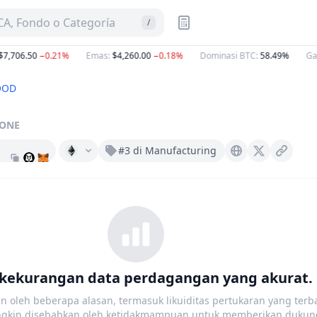
A, Fondo o Categoría
/
,706.50
−0.21%
Emas
:
$4,260.00
−0.18%
Dominasi BTC
:
58.49%
Gas
OOD
ONE
#3 di Manufacturing
Ico.tefoodint.com
X (Twitter)
kekurangan data perdagangan yang akurat.
an oleh beberapa alasan, termasuk likuiditas pertukaran yang terb
ungkin disebabkan oleh ketidakmampuan untuk memberikan dukun