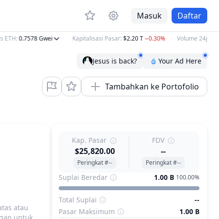
Masuk
Daftar
 ETH
:
0.7578
Gwei
Kapitalisasi Pasar
:
$2.20 T
−0.30%
Volume 24j
:
$74.
Jesus is back?
Your Ad Here
Tambahkan ke Portofolio
Kap. Pasar
FDV
$25,820.00
--
Peringkat #--
Peringkat #--
Suplai Beredar
1.00 B
100.00%
Total Suplai
--
atas atau
Pasar Maksimum
1.00 B
gan untuk