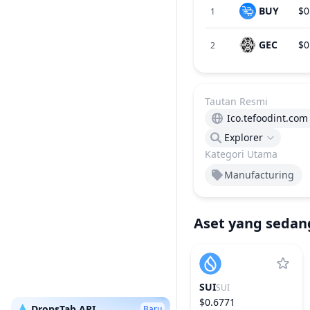
BUY
$0
1
GEC
$0
2
Tautan Resmi
Ico.tefoodint.com
Explorer
Kategori Utama
Manufacturing
Aset yang sedan
SUI
SUI
$0.6771
💧 DropsTab API
Baru