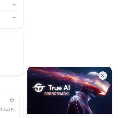
--
--
BICO
VIRTUALS PROTOCOL
BICONOMY
$0.03632