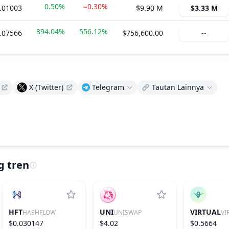
0.50%
−0.30%
.01003
$9.90 M
$3.33 M
894.04%
556.12%
.07566
$756,600.00
--
X (Twitter)
Telegram
Tautan Lainnya
g tren
HFT
UNI
VIRTUAL
HASHFLOW
UNISWAP
$0.030147
$4.02
$0.5664