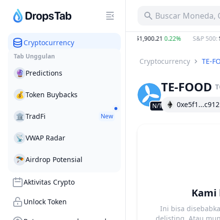
Buscar Moneda, C
B
−14.01%
BTC
:
$64,344.64
−0.39%
ETH
:
$1,900.21
0.22%
S&P 500
:
$7
Cryptocurrency
Tab Unggulan
Cryptocurrency
TE-F
🔮
Predictions
TE-FOOD
T
💰
Token Buybacks
0xe5f1...c912
N/T
🏛
TradFi
New
📡
VWAP Radar
🪂
Airdrop Potensial
Aktivitas Crypto
Kami 
Unlock Token
Ini bisa disebabk
delisting. Atau m