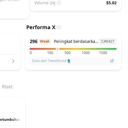
Volume 24j
$5.02
Performa X
296
Peringkat berdasarkan X
Weak
#
6427
0
100
500
1000
1500
Data dari TweetScout
Riset
 Pertumbuhan