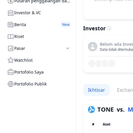
Putaran penggalangan dana
Investor & VC
Berita
New
Investor
Riset
Belum ada Inve
Pasar
Data tidak ditemuka
Watchlist
Portofolio Saya
Portofolio Publik
Ikhtisar
Excha
TONE
vs.
M
#
Aset