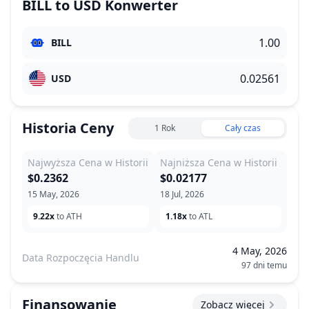
BILL
to
USD
Konwerter
BILL
USD
Historia Ceny
1 Rok
Cały czas
Najwyższa Cena w Historii
Najniższa Cena w Historii
$0.2362
$0.02177
15 May, 2026
18 Jul, 2026
9.22x
to ATH
1.18x
to ATL
4 May, 2026
Data Rozpoczęcia Handlu
97 dni temu
Finansowanie
Zobacz więcej