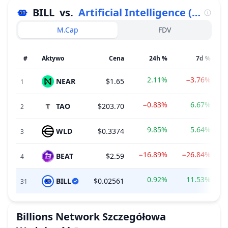
BILL
vs.
Artificial Intelligence (AI)
M.Cap
FDV
#
Aktywo
Cena
24h %
7d %
2.11%
−3.76%
NEAR
$1.65
1
−0.83%
6.67%
TAO
$203.70
2
9.85%
5.64%
WLD
$0.3374
3
−16.89%
−26.84%
BEAT
$2.59
4
0.92%
11.53%
BILL
$0.02561
31
Billions Network
Szczegółowa