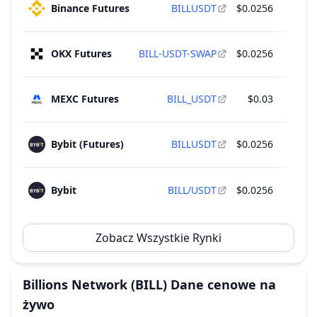
Binance Futures
BILLUSDT
$0.0256
$
OKX Futures
BILL-USDT-SWAP
$0.0256
$
MEXC Futures
BILL_USDT
$0.03
$
Bybit (Futures)
BILLUSDT
$0.0256
$
Bybit
BILL/USDT
$0.0256
$
Zobacz Wszystkie Rynki
Billions Network
(BILL)
Dane cenowe na
żywo