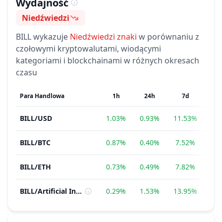
Wydajność
Niedźwiedzi
Nastroje
BILL
wykazuje
Niedźwiedzi
znaki
w porównaniu z
czołowymi kryptowalutami, wiodącymi
kategoriami i blockchainami w różnych okresach
czasu
Para Handlowa
1h
24h
7d
BILL
/
USD
1.03%
0.93%
11.53%
−3
BILL
/
BTC
0.87%
0.40%
7.52%
−3
BILL
/
ETH
0.73%
0.49%
7.82%
−3
BILL
/
Artificial Intelligence (AI)
0.29%
1.53%
13.95%
−2