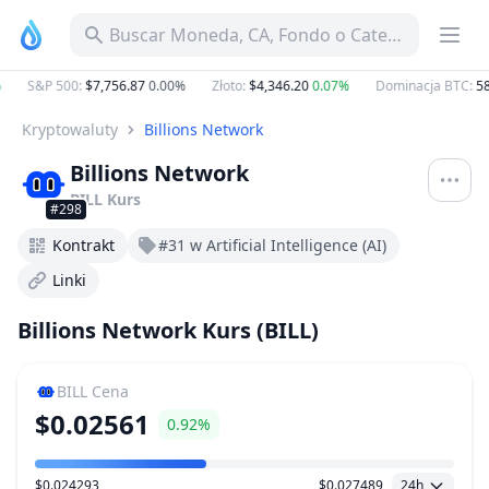
Buscar Moneda, CA, Fondo o Categoría
S&P 500
:
$7,756.87
0.00%
Złoto
:
$4,346.20
0.07%
Dominacja BTC
:
58.
Kryptowaluty
Billions Network
Billions Network
BILL
Kurs
#298
Kontrakt
#31 w Artificial Intelligence (AI)
Linki
Billions Network Kurs (BILL)
BILL
Cena
$0.02561
0.92%
$0.024293
$0.027489
24h
Zakres Cen