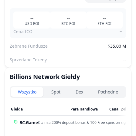
--
--
--
USD
ROI
BTC
ROI
ETH
ROI
Cena ICO
--
Zebrane Fundusze
$35.00 M
Sprzedane Tokeny
--
Billions Network
Giełdy
Exchanges type
Wszystko
Spot
Dex
Pochodne
Giełda
Para Handlowa
Cena
24h Wo
BC.Game
Claim a 200% deposit bonus & 100 Free spins on sign up!