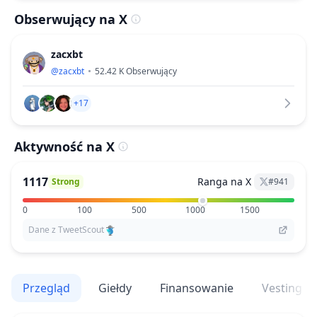
Obserwujący na X
zacxbt
@
zacxbt
52.42 K
Obserwujący
+17
Aktywność na X
1117
Ranga na X
Strong
#
941
0
100
500
1000
1500
Dane z TweetScout
Przegląd
Giełdy
Finansowanie
Vesting