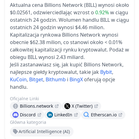
Aktualna cena Billions Network (BILL) wynosi około
$0.02561,
odzwierciedlając wzrost o
0.92%
w ciągu
ostatnich 24 godzin.
Wolumen handlu BILL w ciągu
ostatnich 24 godzin wynosi $4.46 milion.
Kapitalizacja rynkowa Billions Network wynosi
obecnie $62.38 milion, co stanowi około < 0.01%
całkowitej kapitalizacji rynku kryptowalut.
Podaż w
obiegu BILL wynosi 2.43 miliard.
Jeśli zastanawiasz się, jak kupić Billions Network,
najlepsze giełdy kryptowalut, takie jak
Bybit
,
KuCoin
,
Bitget
,
Bithumb
i
BingX
oferują opcje
handlu.
Oficjalne Linki
Billions.network
X (Twitter)
Discord
LinkedIn
Etherscan.io
Główna kategoria
Artificial Intelligence (AI)