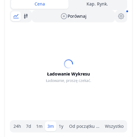
Cena
Kap. Rynk.
Porównaj
Ładowanie Wykresu
Ładowanie, proszę czekać.
Wybór zakresu.
24h
7d
1m
3m
1y
Od początku roku
Wszystko