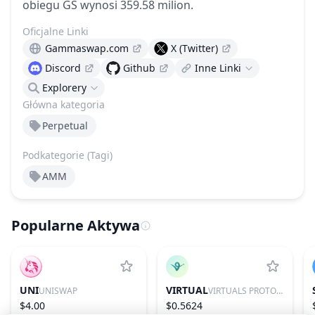
obiegu GS wynosi 359.58 milion.
Oficjalne Linki
Gammaswap.com
X (Twitter)
Discord
Github
Inne Linki
Explorery
Główna kategoria
Perpetual
Podkategorie (Tagi)
AMM
Popularne Aktywa
UNI
VIRTUAL
UNISWAP
VIRTUALS PROTOCOL
$4.00
$0.5624