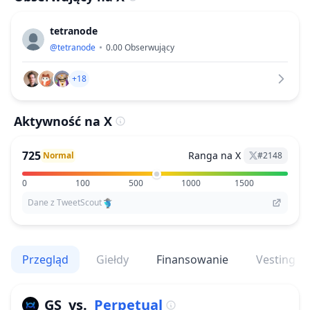
tetranode
@
tetranode
0.00
Obserwujący
+18
Aktywność na X
725
Ranga na X
Normal
#
2148
0
100
500
1000
1500
Dane z TweetScout
Przegląd
Giełdy
Finansowanie
Vesting
GS
vs.
Perpetual