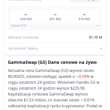
--
--
--
USD
ROI
BTC
ROI
ETH
ROI
Cena ICO
--
Zebrane Fundusze
$1.70 M
Sprzedane Tokeny
--
GammaSwap
(GS)
Dane cenowe na żywo
Aktualna cena GammaSwap (GS) wynosi około
$0.00425,
odzwierciedlając spadek o
−0.59%
w
ciągu ostatnich 24 godzin.
Wolumen handlu GS w
ciągu ostatnich 24 godzin wynosi $225.90.
Kapitalizacja rynkowa GammaSwap wynosi
obecnie $1.53 milion, co stanowi około < 0.01%
całkowitej kapitalizacji rynku kryptowalut.
Podaż w