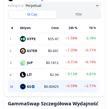
Kategoria
Perpetual
M.Cap
FDV
#
Aktywo
Cena
24h %
7d %
−1.58%
0.76%
HYPE
$55.47
$52
1
−1.20%
−0.71%
ASTER
$0.601
$4
2
−3.71%
−6.19%
JUP
$0.1812
$1
3
9.13%
4.81%
LIT
$2.34
$2
4
−0.59%
−2.71%
GS
$0.00425
$6
38
GammaSwap
Szczegółowa Wydajność