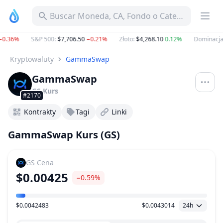
Buscar Moneda, CA, Fondo o Categoría
0.36%
S&P 500
:
$7,706.50
−0.21%
Złoto
:
$4,268.10
0.12%
Dominacja 
Kryptowaluty
GammaSwap
GammaSwap
GS
Kurs
#2170
Kontrakty
Tagi
Linki
GammaSwap Kurs (GS)
GS
Cena
$0.00425
−0.59%
$0.0042483
$0.0043014
24h
Zakres Cen