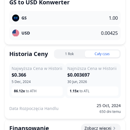
GS
to
USD
Konwerter
GS
USD
Historia Ceny
1 Rok
Cały czas
Najwyższa Cena w Historii
Najniższa Cena w Historii
$0.366
$0.003697
5 Dec, 2024
30 Jun, 2026
86.12x
to ATH
1.15x
to ATL
25 Oct, 2024
Data Rozpoczęcia Handlu
650 dni temu
Finansowanie
Zobacz więcej