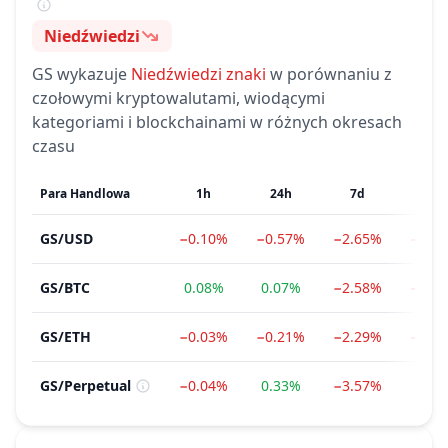
Niedźwiedzi
Nastroje
GS
wykazuje
Niedźwiedzi
znaki
w porównaniu z
czołowymi kryptowalutami, wiodącymi
kategoriami i blockchainami w różnych okresach
czasu
Para Handlowa
1h
24h
7d
1m
GS
/
USD
−0.10%
−0.57%
−2.65%
−19.
GS
/
BTC
0.08%
0.07%
−2.58%
−21.
GS
/
ETH
−0.03%
−0.21%
−2.29%
−25.
GS
/
Perpetual
−0.04%
0.33%
−3.57%
−1.4