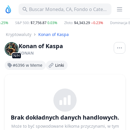
Buscar Moneda, CA, Fondo o Categoría
.25%
S&P 500
:
$7,756.87
0.03%
Złoto
:
$4,343.29
−0.23%
Dominacja B
Kryptowaluty
Konan of Kaspa
Konan of Kaspa
KONAN
N/H
#6396 w Meme
Linki
Brak dokładnych danych handlowych.
Może to być spowodowane kilkoma przyczynami, w tym