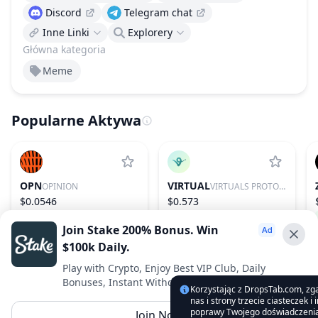
Discord
Telegram chat
Inne Linki
Explorery
Główna kategoria
Meme
Popularne Aktywa
OPN
VIRTUAL
OPINION
VIRTUALS PROTOCOL
$0.0546
$0.573
5.03%
1065
2.18%
85
Join Stake 200% Bonus. Win
$100k Daily.
Advertise With Us ⭐️
Play with Crypto, Enjoy Best VIP Club, Daily
Bonuses, Instant Withdrawals.
Interested in advertising? Reach us out
Korzystając z DropsTab.com, zg
nas i strony trzecie ciasteczek i
DropsTab.com
poprawy Twojego doświadczenia
Join Now