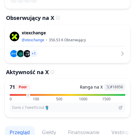
Obserwujący na X
xtexchange
@
xtexchange
356.53 K
Obserwujący
+1
Aktywność na X
71
Ranga na X
Poor
#
16956
0
100
500
1000
1500
Dane z TweetScout
Przegląd
Giełdy
Finansowanie
Vesting