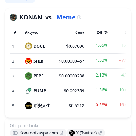
KONAN
vs.
Meme
#
Aktywo
Cena
24h %
7d %
1.65%
1.46%
DOGE
$0.07096
1
1.53%
−7.15%
SHIB
$0.00000467
2
2.13%
4.73%
PEPE
$0.00000288
3
1.36%
10.06%
PUMP
$0.002359
4
−0.58%
−16.42%
币安人生
$0.5218
5
Oficjalne Linki
Konanofkaspa.com
X (Twitter)