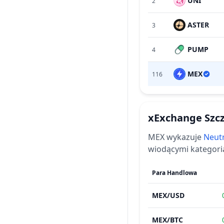
UNI
2
ASTER
3
PUMP
4
MEX
116
xExchange
Szc
MEX
wykazuje
Neut
wiodącymi kategori
Para Handlowa
MEX
/
USD
MEX
/
BTC