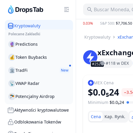
Buscar Moneda, C
BTC
:
$64,320.08
−0.44%
ETH
:
$1,898.70
−0.03%
S&P 500
:
$7,706.50
−0
Kryptowaluty
Polecane Zakładki
Kryptowaluty
xExcha
🔮
Predictions
xExchang
💰
Token Buybacks
#118 w DEX
#2528
🏛
TradFi
New
MEX
Cena
📡
VWAP Radar
$0.0₅24
−3.
🪂
Potencjalny Airdrop
Minimium
$0.0₅24
Zakres Cen
Aktywności kryptowalutowe
Cena
Kap. Rynk.
Odblokowania Tokenów