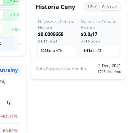
2,570
x
Historia Ceny
1 Rok
Cały czas
1,655
x
Najwyższa Cena w
Najniższa Cena w
Historii
Historii
953
x
$0.0009668
$0.0₅17
5 Dec, 2021
5 Feb, 2026
5
--
4028x
to ATH
1.41x
to ATL
2 Dec, 2021
Data Rozpoczęcia Handlu
utralny
1708 dni temu
troje
mi,
1y
−81.17%
−65.64%