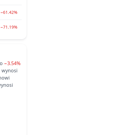
−61.42%
−71.19%
 o
−3.54%
n wynosi
anowi
ynosi