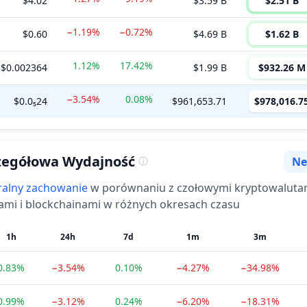
$4.02
$3.59 B
$2.51 B
−1.19%
−0.72%
$0.60
$4.69 B
$1.62 B
1.12%
17.42%
$0.002364
$1.99 B
$932.26 M
−3.54%
0.08%
$0.0₅24
$961,653.71
$978,016.7
zegółowa Wydajność
Ne
Nas
ralny
zachowanie
w porównaniu z czołowymi kryptowaluta
ami i blockchainami w różnych okresach czasu
1h
24h
7d
1m
3m
0.83%
−3.54%
0.10%
−4.27%
−34.98%
0.99%
−3.12%
0.24%
−6.20%
−18.31%