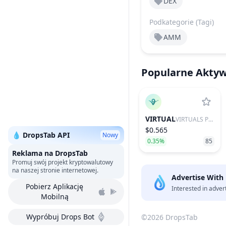
DEX
Podkategorie (Tagi)
AMM
Popularne Akty
VIRTUAL
VIRTUALS PROTOCOL
$0.565
💧 DropsTab API
Nowy
0.35%
85
Reklama na DropsTab
Promuj swój projekt kryptowalutowy
na naszej stronie internetowej.
Advertise With
Pobierz Aplikację
Interested in adver
Mobilną
Wypróbuj Drops Bot
©2026 DropsTab