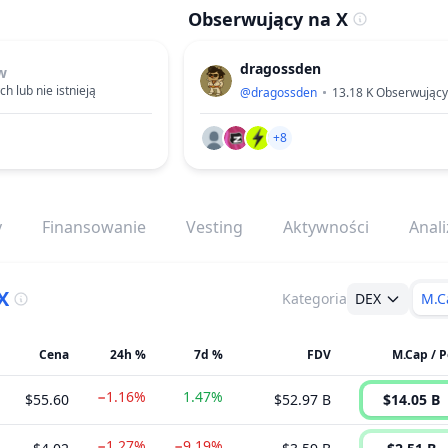
Obserwujący na X
dragossden
w
h lub nie istnieją
@
dragossden
13.18 K
Obserwujący
+8
y
Finansowanie
Vesting
Aktywności
Anali
X
Kategoria
DEX
M.C
Cena
24h %
7d %
FDV
M.Cap / P
−1.16%
1.47%
$55.60
$52.97 B
$14.05 B
−1.27%
−9.19%