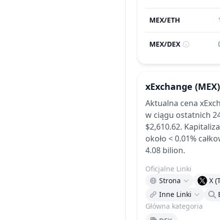
MEX
/
ETH
MEX
/
DEX
xExchange
(MEX)
Aktualna cena xExch
w ciągu ostatnich 2
$2,610.62.
Kapitaliz
około < 0.01% całkow
4.08 bilion.
Oficjalne Linki
Strona
X (
Inne Linki
Główna kategoria