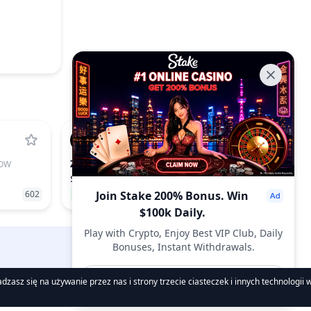
ZRO
OW
LAYERZERO
$0.82
602
5.71%
Join Stake 200% Bonus. Win
97
$100k Daily.
Play with Crypto, Enjoy Best VIP Club, Daily
Bonuses, Instant Withdrawals.
DropsTab.com
Join Now
zasz się na używanie przez nas i strony trzecie ciasteczek i innych technologii
mentacja Prawna
O Nas