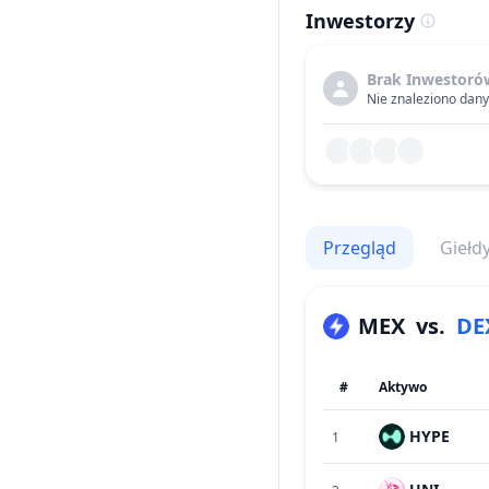
Inwestorzy
Brak Inwestoró
Nie znaleziono danyc
Przegląd
Giełd
MEX
vs.
DE
#
Aktywo
HYPE
1