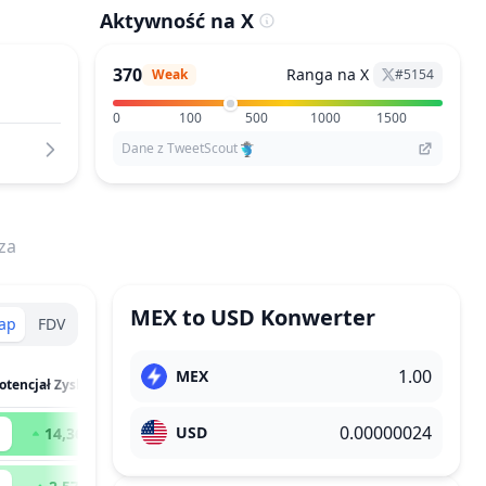
Aktywność na X
370
Ranga na X
Weak
#
5154
0
100
500
1000
1500
Dane z TweetScout
za
MEX
to
USD
Konwerter
ap
FDV
MEX
otencjał Zysku
USD
14,369
x