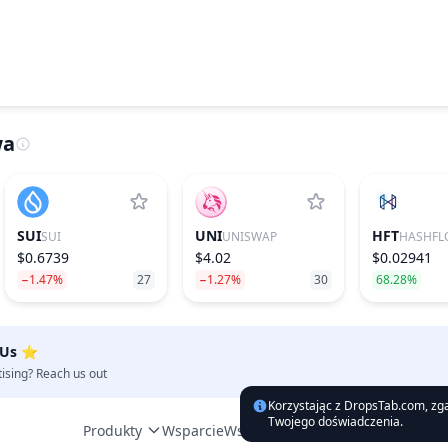
wa
SUI
UNI
HFT
SUI
UNISWAP
HASHFL
$0.6739
$4.02
$0.02941
−1.47%
27
−1.27%
30
68.28%
 Us ⭐️
tising? Reach us out
Korzystając z DropsTab.com, zgad
Twojego doświadczenia.
Produkty
Doku
Wsparcie
Współpraca
Prośba o Listing