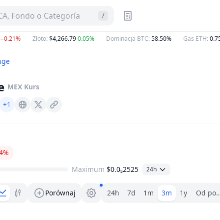
A, Fondo o Categoría
/
.21%
Złoto
:
$4,266.79
0.05%
Dominacja BTC
:
58.50%
Gas ETH
:
0.7578
nge
e
MEX
Kurs
+1
Maiar.exchange
X (Twitter)
54%
Maximum
$0.0₅2525
24h
Wybór zakresu.
Porównaj
24h
7d
1m
3m
1y
Od poc