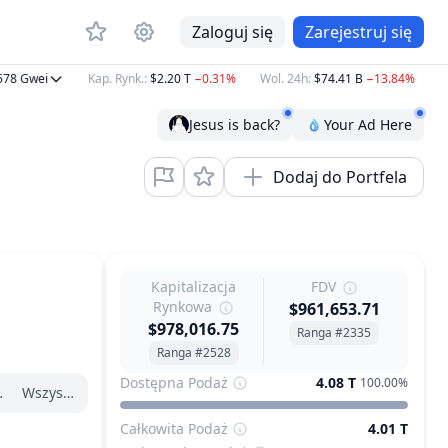
Zaloguj się
Zarejestruj się
Gwei
Kap. Rynk.
:
$2.20 T
−0.31%
Wol. 24h
:
$74.41 B
−13.84%
BTC
Jesus is back?
Your Ad Here
Dodaj do Portfela
Kapitalizacja
FDV
Rynkowa
$961,653.71
$978,016.75
Ranga #2335
Ranga #2528
Dostępna Podaż
4.08 T
100.00%
zątku roku
Wszystko
Całkowita Podaż
4.01 T