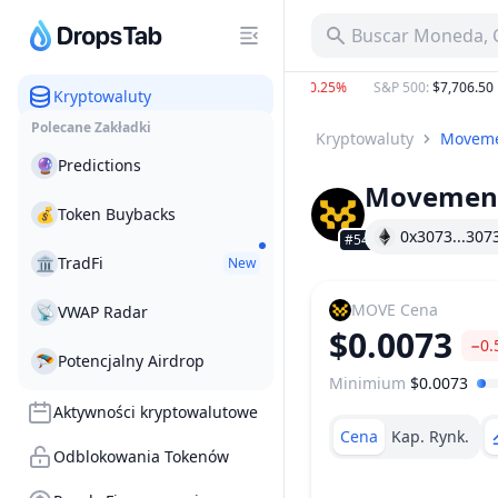
Buscar Moneda, C
BTC
:
$64,363.59
−0.30%
ETH
:
$1,903.63
−0.25%
S&P 500
:
$7,706.50
−0.
Kryptowaluty
Polecane Zakładki
Kryptowaluty
Movem
🔮
Predictions
Movemen
💰
Token Buybacks
0x3073...307
#548
🏛
TradFi
New
MOVE
Cena
📡
VWAP Radar
$0.0073
−0.
🪂
Potencjalny Airdrop
Minimium
$0.0073
Zakres Cen
Aktywności kryptowalutowe
Cena
Kap. Rynk.
Odblokowania Tokenów