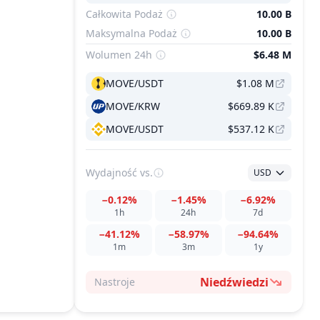
Całkowita Podaż
10.00 B
Maksymalna Podaż
10.00 B
Wolumen 24h
$6.48 M
MOVE/USDT
$1.08 M
MOVE/KRW
$669.89 K
MOVE/USDT
$537.12 K
Wydajność
vs.
USD
−0.12%
−1.45%
−6.92%
1h
24h
7d
−41.12%
−58.97%
−94.64%
1m
3m
1y
Niedźwiedzi
Nastroje