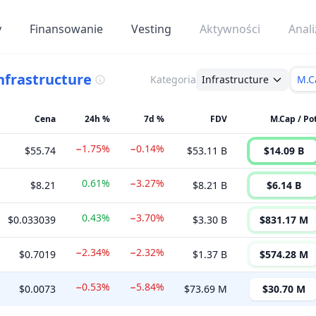
y
Finansowanie
Vesting
Aktywności
Anali
nfrastructure
Kategoria
Infrastructure
M.C
Cena
24h %
7d %
FDV
M.Cap / Po
−1.75%
−0.14%
$55.74
$53.11 B
$14.09 B
0.61%
−3.27%
$8.21
$8.21 B
$6.14 B
0.43%
−3.70%
$0.033039
$3.30 B
$831.17 M
−2.34%
−2.32%
$0.7019
$1.37 B
$574.28 M
−0.53%
−5.84%
$0.0073
$73.69 M
$30.70 M