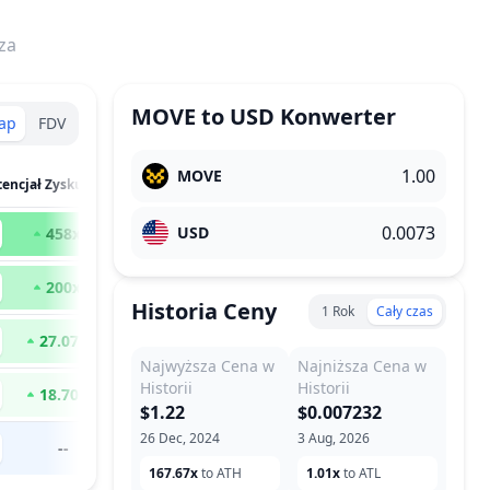
za
MOVE
to
USD
Konwerter
ap
FDV
MOVE
tencjał Zysku
USD
458
x
200
x
Historia Ceny
1 Rok
Cały czas
27.07
x
Najwyższa Cena w
Najniższa Cena w
Historii
Historii
18.70
x
$1.22
$0.007232
26 Dec, 2024
3 Aug, 2026
--
167.67x
to ATH
1.01x
to ATL