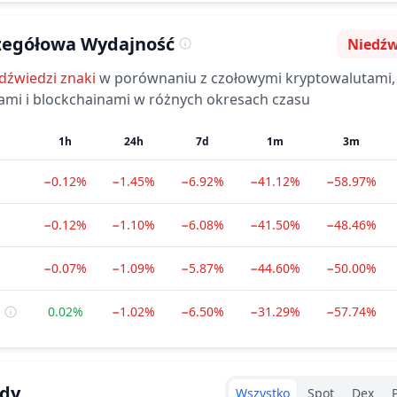
zegółowa Wydajność
Niedźw
Nastroje
dźwiedzi
znaki
w porównaniu z czołowymi kryptowalutami,
ami i blockchainami w różnych okresach czasu
1h
24h
7d
1m
3m
−0.12%
−1.45%
−6.92%
−41.12%
−58.97%
−0.12%
−1.10%
−6.08%
−41.50%
−48.46%
−0.07%
−1.09%
−5.87%
−44.60%
−50.00%
0.02%
−1.02%
−6.50%
−31.29%
−57.74%
Exchanges type
łdy
Wszystko
Spot
Dex