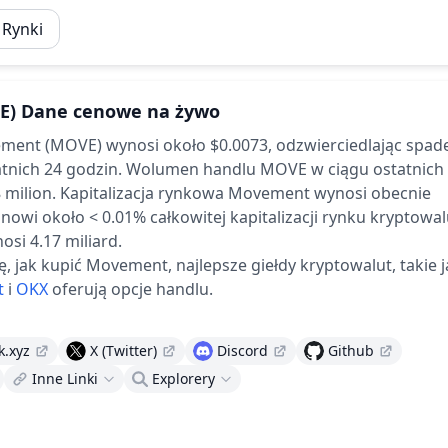
 Rynki
E)
Dane cenowe na żywo
ment (MOVE) wynosi około $0.0073,
odzwierciedlając spad
tnich 24 godzin.
Wolumen handlu MOVE w ciągu ostatnich
 milion.
Kapitalizacja rynkowa Movement wynosi obecnie
anowi około < 0.01% całkowitej kapitalizacji rynku kryptowal
si 4.17 miliard.
ię, jak kupić Movement, najlepsze giełdy kryptowalut, takie 
t
i
OKX
oferują opcje handlu.
.xyz
X (Twitter)
Discord
Github
Inne Linki
Explorery