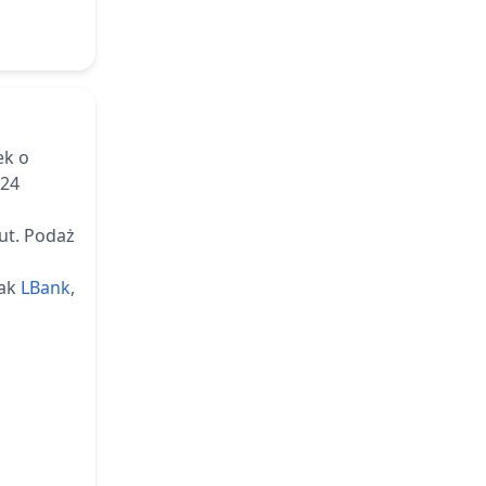
Odblokowanie 162.67 M MOVE -
Dec
1.63% całkowitej podaży
09
2026
~
$1.19 M
(
3.90% Kap. Rynkowej
)
4 Rundy
Odblokowanie 162.67 M MOVE -
ek o
Jan
1.63% całkowitej podaży
09
 24
2027
~
$1.19 M
(
3.90% Kap. Rynkowej
)
4 Rundy
ut.
Podaż
jak
LBank
,