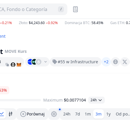
A, Fondo o Categoría
/
21%
Złoto
:
$4,243.60
−0.92%
Dominacja BTC
:
58.45%
Gas ETH
:
0.757
ent
t
MOVE
Kurs
3
#55 w Infrastructure
+2
Movementnetwork.xyz
X (Twitter)
53%
Maximum
$0.0077104
24h
Wybór zakresu.
Porównaj
24h
7d
1m
3m
1y
Od poc