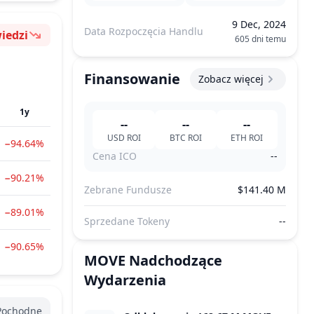
9 Dec, 2024
Data Rozpoczęcia Handlu
iedzi
605 dni temu
Finansowanie
Zobacz więcej
1y
--
--
--
USD
ROI
BTC
ROI
ETH
ROI
−94.64%
Cena ICO
--
−90.21%
Zebrane Fundusze
$141.40 M
−89.01%
Sprzedane Tokeny
--
−90.65%
MOVE
Nadchodzące
Wydarzenia
Pochodne