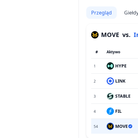
Przegląd
Giełd
MOVE
vs.
I
#
Aktywo
HYPE
1
LINK
2
STABLE
3
FIL
4
MOVE
54