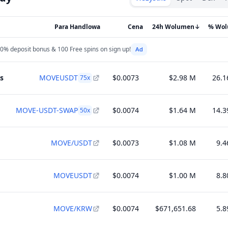
Para Handlowa
Cena
24h Wolumen
↓
% Wo
0% deposit bonus & 100 Free spins on sign up!
s
MOVEUSDT
$0.0073
$2.98 M
26.
75
x
MOVE-USDT-SWAP
$0.0074
$1.64 M
14.
50
x
MOVE/USDT
$0.0073
$1.08 M
9.
MOVEUSDT
$0.0074
$1.00 M
8.
MOVE/KRW
$0.0074
$671,651.68
5.