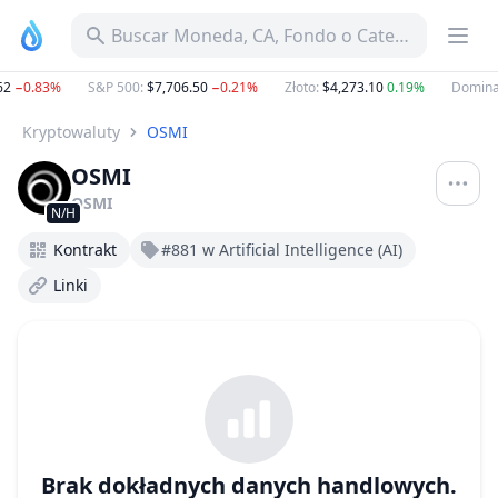
Buscar Moneda, CA, Fondo o Categoría
2
−0.83%
S&P 500
:
$7,706.50
−0.21%
Złoto
:
$4,273.10
0.19%
Dominac
Kryptowaluty
OSMI
OSMI
OSMI
N/H
Kontrakt
#881 w Artificial Intelligence (AI)
Linki
Brak dokładnych danych handlowych.