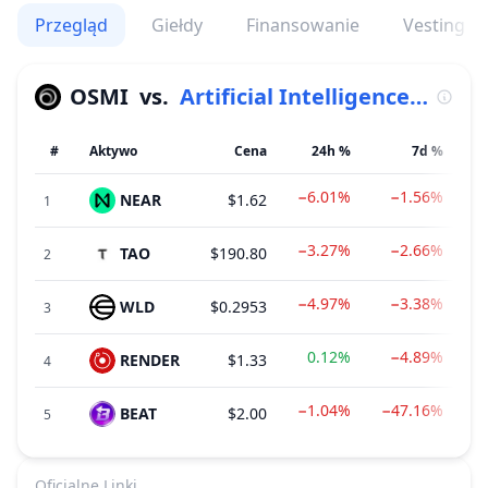
Przegląd
Giełdy
Finansowanie
Vesting
OSMI
vs.
Artificial Intelligence (AI)
#
Aktywo
Cena
24h %
7d %
−6.01%
−1.56%
NEAR
$1.62
1
−3.27%
−2.66%
TAO
$190.80
2
−4.97%
−3.38%
WLD
$0.2953
3
0.12%
−4.89%
RENDER
$1.33
$
4
−1.04%
−47.16%
BEAT
$2.00
5
Oficjalne Linki