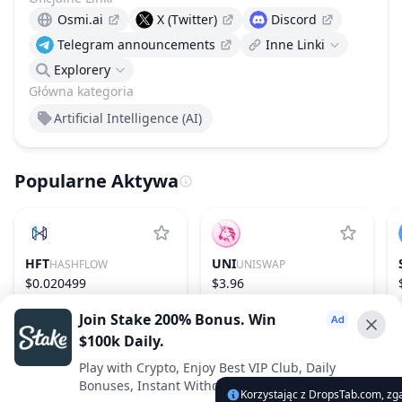
Osmi.ai
X (Twitter)
Discord
Telegram announcements
Inne Linki
Explorery
Główna kategoria
Artificial Intelligence (AI)
Popularne Aktywa
HFT
UNI
HASHFLOW
UNISWAP
$0.020499
$3.96
6.28%
701
−2.17%
31
Join Stake 200% Bonus. Win
$100k Daily.
Advertise With Us ⭐️
Play with Crypto, Enjoy Best VIP Club, Daily
Bonuses, Instant Withdrawals.
Interested in advertising? Reach us out
Korzystając z DropsTab.com, zg