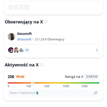
Obserwujący na X
0xsunnft
@
0xsunnft
211.20 K
Obserwujący
+5
Aktywność na X
208
Ranga na X
Weak
#
8706
0
100
500
1000
1500
Dane z TweetScout