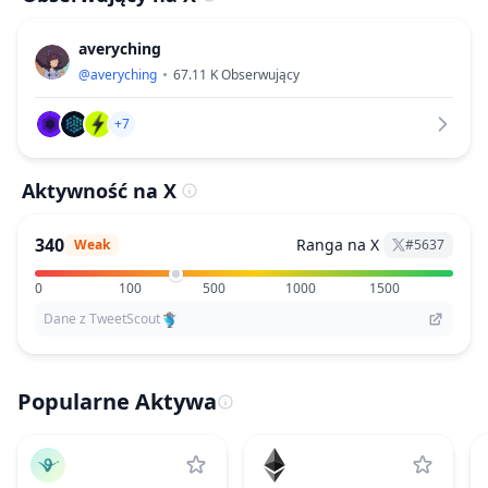
averyching
@
averyching
67.11 K
Obserwujący
+7
Aktywność na X
340
Ranga na X
Weak
#
5637
0
100
500
1000
1500
Dane z TweetScout
Popularne Aktywa