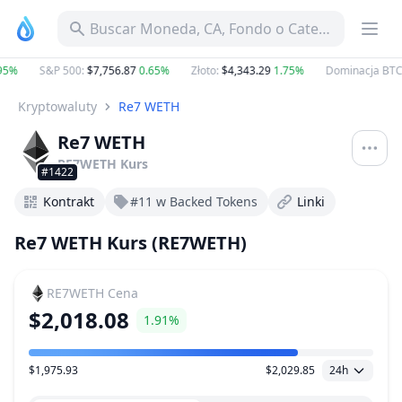
Buscar Moneda, CA, Fondo o Categoría
95%
S&P 500
:
$7,756.87
0.65%
Złoto
:
$4,343.29
1.75%
Dominacja BTC
Kryptowaluty
Re7 WETH
Re7 WETH
RE7WETH
Kurs
#1422
Kontrakt
#11 w Backed Tokens
Linki
Re7 WETH Kurs (RE7WETH)
RE7WETH
Cena
$2,018.08
1.91%
$1,975.93
$2,029.85
24h
Zakres Cen