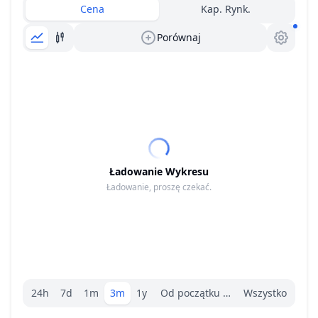
Cena
Kap. Rynk.
Porównaj
Ładowanie Wykresu
Ładowanie, proszę czekać.
Wybór zakresu.
24h
7d
1m
3m
1y
Od początku roku
Wszystko