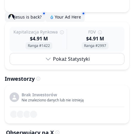
Jesus is back?
Your Ad Here
Kapitalizacja Rynkowa
FDV
$4.91 M
$4.91 M
Ranga #1422
Ranga #2997
Pokaż Statystyki
Inwestorzy
Brak Inwestorów
Nie znaleziono danych lub nie istnieją
Obserwujący na X