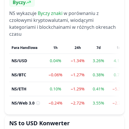
Byczy
Nastroje
NS
wykazuje
Byczy
znaki
w porównaniu z
czołowymi kryptowalutami, wiodącymi
kategoriami i blockchainami w różnych okresach
czasu
Para Handlowa
1h
24h
7d
1m
NS
/
USD
0.04%
−1.34%
3.26%
4.18%
NS
/
BTC
−0.06%
−1.27%
0.38%
0.72%
NS
/
ETH
0.10%
−1.29%
0.41%
−5.34%
NS
/
Web 3.0
−0.24%
−2.72%
3.55%
−2.77%
NS
to
USD
Konwerter