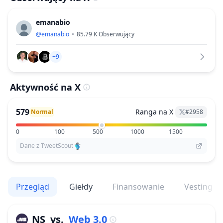
emanabio
@
emanabio
85.79 K
Obserwujący
+9
Aktywność na X
579
Ranga na X
Normal
#
2958
0
100
500
1000
1500
Dane z TweetScout
Przegląd
Giełdy
Finansowanie
Vesting
NS
vs.
Web 3.0