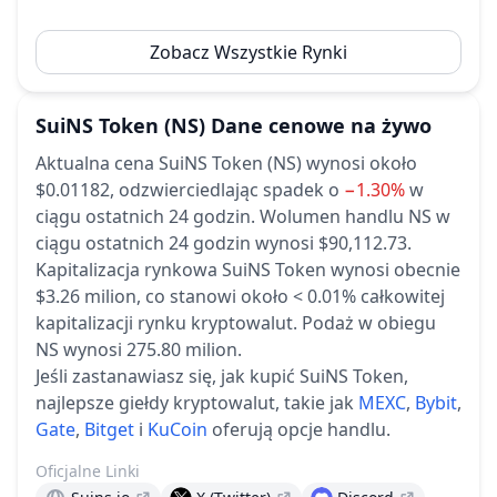
Zobacz Wszystkie Rynki
SuiNS Token
(NS)
Dane cenowe na żywo
Aktualna cena SuiNS Token (NS) wynosi około
$0.01182,
odzwierciedlając spadek o
−1.30%
w
ciągu ostatnich 24 godzin.
Wolumen handlu NS w
ciągu ostatnich 24 godzin wynosi $90,112.73.
Kapitalizacja rynkowa SuiNS Token wynosi obecnie
$3.26 milion, co stanowi około < 0.01% całkowitej
kapitalizacji rynku kryptowalut.
Podaż w obiegu
NS wynosi 275.80 milion.
Jeśli zastanawiasz się, jak kupić SuiNS Token,
najlepsze giełdy kryptowalut, takie jak
MEXC
,
Bybit
,
Gate
,
Bitget
i
KuCoin
oferują opcje handlu.
Oficjalne Linki