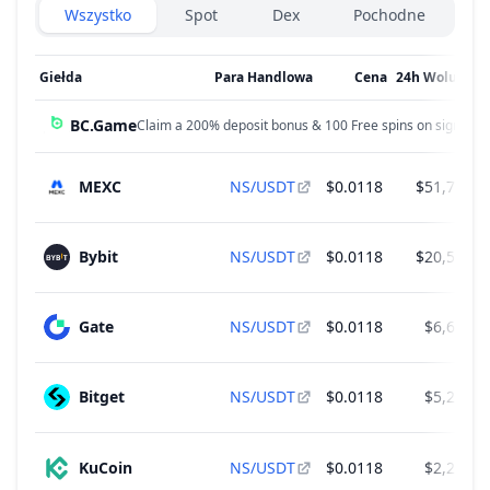
Exchanges type
Wszystko
Spot
Dex
Pochodne
Giełda
Para Handlowa
Cena
24h Wolumen
BC.Game
Claim a 200% deposit bonus & 100 Free spins on sign up!
MEXC
NS/USDT
$0.0118
$51,729.4
Bybit
NS/USDT
$0.0118
$20,593.9
Gate
NS/USDT
$0.0118
$6,681.6
Bitget
NS/USDT
$0.0118
$5,290.7
KuCoin
NS/USDT
$0.0118
$2,260.2