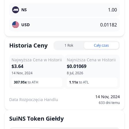
NS
USD
Historia Ceny
1 Rok
Cały czas
Najwyższa Cena w Historii
Najniższa Cena w Historii
$3.64
$0.01069
14 Nov, 2024
8 Jul, 2026
307.95x
to ATH
1.11x
to ATL
14 Nov, 2024
Data Rozpoczęcia Handlu
633 dni temu
SuiNS Token
Giełdy