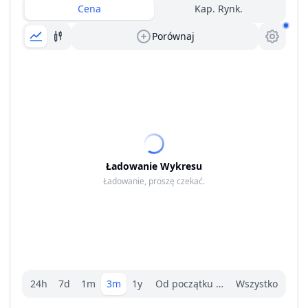
Cena
Kap. Rynk.
Porównaj
Ładowanie Wykresu
Ładowanie, proszę czekać.
Wybór zakresu.
24h
7d
1m
3m
1y
Od początku roku
Wszystko