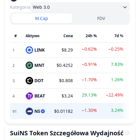
Kategoria
Web 3.0
M.Cap
FDV
#
Aktywo
Cena
24h %
7d %
−0.62%
−0.25%
LINK
$8.29
$8.
1
−0.91%
7.83%
MNT
$0.4252
$2.
2
−1.70%
1.26%
DOT
$0.808
$1.
3
29.13%
−22.49%
BEAT
$3.24
$3.
4
−1.30%
3.24%
NS
$0.01182
$5.
91
SuiNS Token
Szczegółowa Wydajność