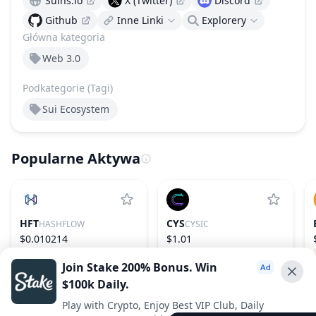
Suins.io
X (Twitter)
Discord
Github
Inne Linki
Explorery
Główna kategoria
Web 3.0
Podkategorie (Tagi)
Sui Ecosystem
Popularne Aktywa
HFT
CYS
HASHFLOW
CYSIC
$0.010214
$1.01
−20.62%
1091
6.48%
151
Join Stake 200% Bonus. Win
$100k Daily.
Advertise With Us ⭐️
Play with Crypto, Enjoy Best VIP Club, Daily