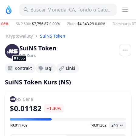
Buscar Moneda, CA, Fondo o Categoría
06%
S&P 500
:
$7,756.87
0.00%
Złoto
:
$4,343.29
0.00%
Dominacja BTC
Kryptowaluty
SuiNS Token
SuiNS Token
NS
Kurs
#1655
Kontrakt
Tagi
Linki
SuiNS Token Kurs (NS)
NS
Cena
$0.01182
−1.30%
$0.011709
$0.01202
24h
Zakres Cen