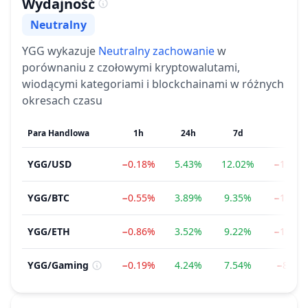
Wydajność
Neutralny
Nastroje
YGG
wykazuje
Neutralny
zachowanie
w
porównaniu z czołowymi kryptowalutami,
wiodącymi kategoriami i blockchainami w różnych
okresach czasu
Para Handlowa
1h
24h
7d
1m
YGG
/
USD
−0.18%
5.43%
12.02%
−12.81
YGG
/
BTC
−0.55%
3.89%
9.35%
−15.31
YGG
/
ETH
−0.86%
3.52%
9.22%
−19.70
YGG
/
Gaming
−0.19%
4.24%
7.54%
−8.33