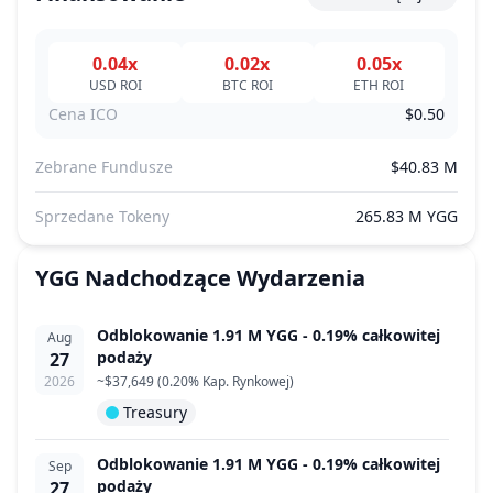
0.04x
0.02x
0.05x
USD
ROI
BTC
ROI
ETH
ROI
Cena ICO
$0.50
Zebrane Fundusze
$40.83 M
Sprzedane Tokeny
265.83 M YGG
YGG
Nadchodzące Wydarzenia
Odblokowanie 1.91 M YGG - 0.19% całkowitej
Aug
podaży
27
2026
~
$37,649
(
0.20% Kap. Rynkowej
)
Treasury
Odblokowanie 1.91 M YGG - 0.19% całkowitej
Sep
podaży
27