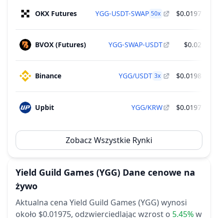
podaży
27
OKX Futures
YGG-USDT-SWAP
$0.0197
50
x
2027
~
$37,649
(
0.20% Kap. Rynkowej
)
Treasury
BVOX (Futures)
YGG-SWAP-USDT
$0.02
Binance
YGG/USDT
$0.0198
$
3
x
Upbit
YGG/KRW
$0.0197
$
Zobacz Wszystkie Rynki
Yield Guild Games
(YGG)
Dane cenowe na
żywo
Aktualna cena Yield Guild Games (YGG) wynosi
około $0.01975,
odzwierciedlając wzrost o
5.45%
w