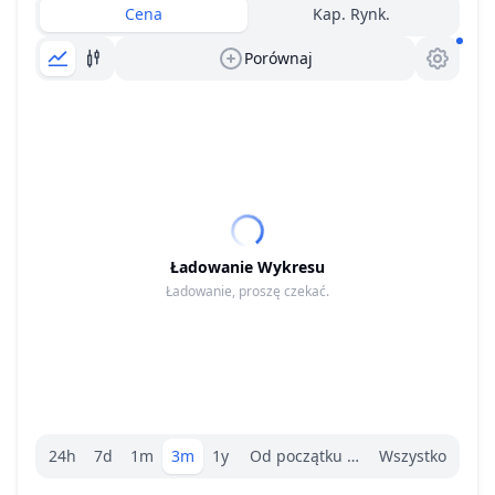
Cena
Kap. Rynk.
Porównaj
Ładowanie Wykresu
Ładowanie, proszę czekać.
Wybór zakresu.
24h
7d
1m
3m
1y
Od początku roku
Wszystko