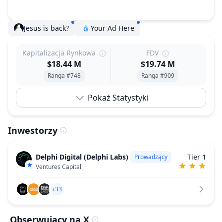
Jesus is back?
Your Ad Here
Kapitalizacja Rynkowa
FDV
$18.44 M
$19.74 M
Ranga #748
Ranga #909
Pokaż Statystyki
Inwestorzy
Delphi Digital (Delphi Labs)
Tier 1
Prowadzący
Ventures Capital
+33
Obserwujący na X