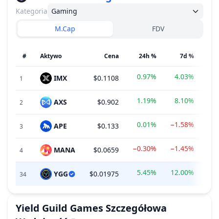
Kategoria
Gaming
M.Cap
FDV
#
Aktywo
Cena
24h %
7d %
0.97%
4.03%
IMX
$0.1108
$22
1
1.19%
8.10%
AXS
$0.902
$24
2
0.01%
−1.58%
APE
$0.133
$13
3
−0.30%
−1.45%
MANA
$0.0659
$14
4
5.45%
12.00%
YGG
$0.01975
$
34
Yield Guild Games
Szczegółowa