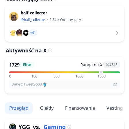
half_collector
@
half_collector
2.34 K
Obserwujący
+41
Aktywność na X
1729
Ranga na X
Elite
#
343
0
100
500
1000
1500
Dane z TweetScout
Przegląd
Giełdy
Finansowanie
Vesting
YGG
vs.
Gaming