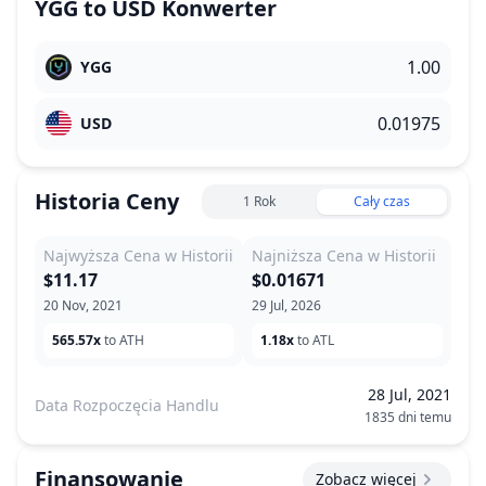
YGG
to
USD
Konwerter
YGG
USD
Historia Ceny
1 Rok
Cały czas
Najwyższa Cena w Historii
Najniższa Cena w Historii
$11.17
$0.01671
20 Nov, 2021
29 Jul, 2026
565.57x
to ATH
1.18x
to ATL
28 Jul, 2021
Data Rozpoczęcia Handlu
1835 dni temu
Finansowanie
Zobacz więcej