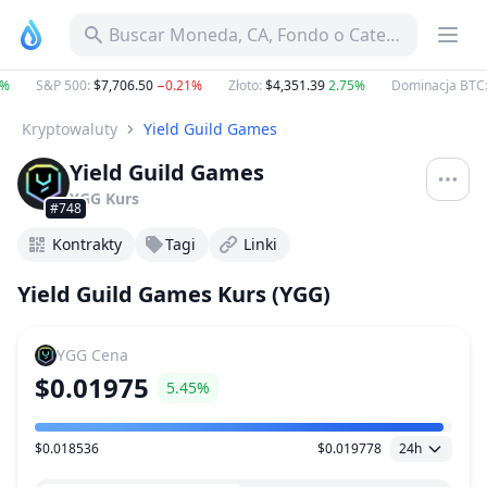
Buscar Moneda, CA, Fondo o Categoría
S&P 500
:
$7,706.50
−0.21%
Złoto
:
$4,351.39
2.75%
Dominacja BTC
:
5
Kryptowaluty
Yield Guild Games
Yield Guild Games
YGG
Kurs
#748
Kontrakty
Tagi
Linki
Yield Guild Games Kurs (YGG)
YGG
Cena
$0.01975
5.45%
$0.018536
$0.019778
24h
Zakres Cen