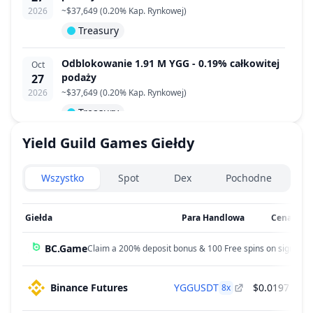
2026
~
$37,649
(
0.20% Kap. Rynkowej
)
Treasury
Odblokowanie 1.91 M YGG - 0.19% całkowitej
Oct
podaży
27
2026
~
$37,649
(
0.20% Kap. Rynkowej
)
Treasury
Yield Guild Games
Giełdy
Odblokowanie 1.91 M YGG - 0.19% całkowitej
Nov
podaży
27
Exchanges type
2026
~
$37,649
(
0.20% Kap. Rynkowej
)
Wszystko
Spot
Dex
Pochodne
Treasury
Giełda
Para Handlowa
Cena
24
Odblokowanie 1.91 M YGG - 0.19% całkowitej
Dec
podaży
27
BC.Game
Claim a 200% deposit bonus & 100 Free spins on sign up!
2026
~
$37,649
(
0.20% Kap. Rynkowej
)
Treasury
Binance Futures
YGGUSDT
$0.0197
8
x
Odblokowanie 1.91 M YGG - 0.19% całkowitej
Jan