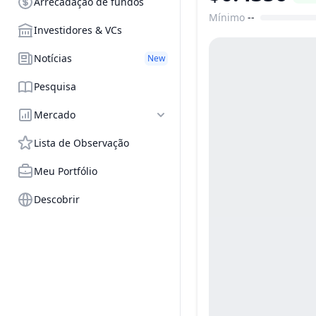
Arrecadação de fundos
Mínimo
--
Faixa de preço
Investidores & VCs
Notícias
New
Pesquisa
Mercado
Lista de Observação
Meu Portfólio
Descobrir