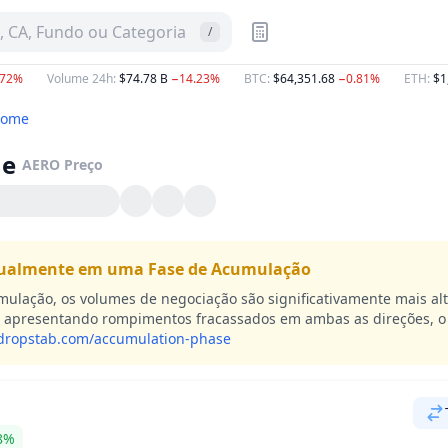
 CA, Fundo ou Categoria
/
.72%
Volume 24h
:
$74.78 B
−14.23%
BTC
:
$64,351.68
−0.81%
ETH
:
$1
rome
me
AERO
Preço
tualmente em uma Fase de Acumulação
mulação, os volumes de negociação são significativamente mais alt
 apresentando rompimentos fracassados em ambas as direções, o q
dropstab.com/accumulation-phase
8%