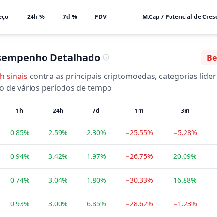
eço
24h %
7d %
FDV
sempenho Detalhado
Be
Se
sh
sinais
contra as principais criptomoedas, categorias líder
o de vários períodos de tempo
1h
24h
7d
1m
3m
0.85%
2.59%
2.30%
−25.55%
−5.28%
0.94%
3.42%
1.97%
−26.75%
20.09%
0.74%
3.04%
1.80%
−30.33%
16.88%
0.93%
3.00%
6.85%
−28.62%
−1.23%