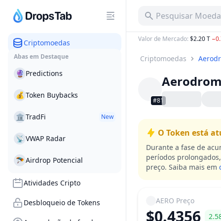
Pesquisar Moeda,
Valor de Mercado
:
$2.20 T
−0
Criptomoedas
Abas em Destaque
Criptomoedas
Aerod
🔮
Predictions
Aerodro
💰
Token Buybacks
#81
🏛
TradFi
New
O Token está a
📡
VWAP Radar
Durante a fase de acu
períodos prolongados,
🪂
Airdrop Potencial
preço.
Saiba mais em
Atividades Cripto
AERO
Preço
Desbloqueio de Tokens
$0.4356
2.5