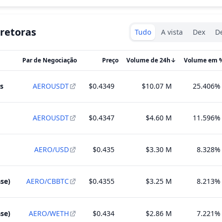
Exchanges type
retoras
Tudo
A vista
Dex
De
Par de Negociação
Preço
Volume de 24h
↓
Volume em 
s
AEROUSDT
$0.4349
$10.07 M
25.406%
AEROUSDT
$0.4347
$4.60 M
11.596%
AERO/USD
$0.435
$3.30 M
8.328%
se)
AERO/CBBTC
$0.4355
$3.25 M
8.213%
se)
AERO/WETH
$0.434
$2.86 M
7.221%