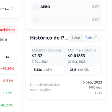
AERO
M.Cap / Potencial de Crescimento
arish
ntimento
Histórico de Preço
1 Ano
Todo o Tempo
es e
Máxima Histórica
Mínima Histórica
$2.32
$0.01853
1a
7 Dec, 2024
20 Oct, 2023
−49.86%
5.33x
to ATH
23.51x
to ATL
−8.51%
6 Sep, 2023
Data de início das
1065 dias
negociações
atrás
2.73%
40.91%