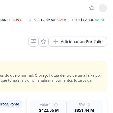
,906.31
−0.45%
S&P 500
:
$7,706.50
−0.21%
Ouro
:
$4,294.00
0.80%
D
Adicionar ao Portfólio
os do que o normal. O preço flutua dentro de uma faixa por
ue torna mais difícil analisar movimentos futuros de
Troca/Ponte
Volume
FDV
$422.56 M
$851.44 M