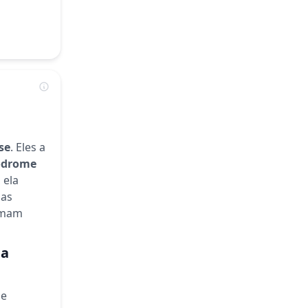
se
. Eles a
odrome
 ela
das
tumam
da
de