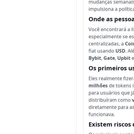
mudanças semanais
impulsiona a polític
Onde as pesso
Você encontrará a l
especialmente se es
centralizadas, a
Coi
fiat usando
USD
. A
Bybit
,
Gate
,
Upbit
Os primeiros u
Eles realmente fiz
milhões
de tokens i
para usuários que 
distribuíram como
diretamente para a
funcionava.
Existem riscos