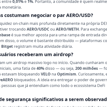
 entre
0,01%
e
1%
. Portanto, a comunidade é quem realm
a monetária.
as costumam negociar o par AERO/USD?
iquidez on-chain mais profunda diretamente na própria DEX
tiver trocando
AERO/USDC
ou
AERO/WETH
. Para exchang
nbase
é sua melhor aposta para uma rampa de entrada dire
lém disso, o volume é bastante distribuído — plataformas 
e
Bitget
registram muita atividade diária.
suários receberam um airdrop?
eram um airdrop massivo logo no início. Quando cunharam 
niciais, uma fatia de
40%
disso — ou seja,
200 milhões
— fo
já estavam bloqueando
VELO
na
Optimism
. Curiosamente, 
veAERO
bloqueados. A ideia era entregar o poder de gover
s pessoas que já entendiam como todo o ecossistema DeFi
 de segurança significativos a serem observa