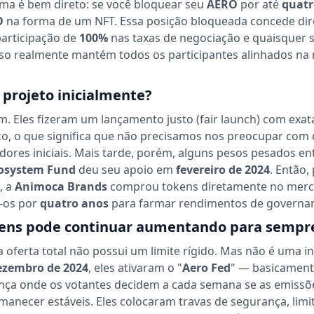
ma é bem direto: se você bloquear seu
AERO
por até
quatr
O
na forma de um NFT. Essa posição bloqueada concede dir
participação de
100%
nas taxas de negociação e quaisquer
Isso realmente mantém todos os participantes alinhados n
projeto inicialmente?
. Eles fizeram um lançamento justo (fair launch) com exa
sco, o que significa que não precisamos nos preocupar com
idores iniciais. Mais tarde, porém, alguns pesos pesados e
osystem Fund
deu seu apoio em
fevereiro de 2024
. Então,
, a
Animoca Brands
comprou tokens diretamente no mer
-os por
quatro anos
para farmar rendimentos de governa
kens pode continuar aumentando para sempr
 oferta total não possui um limite rígido. Mas não é uma i
ezembro de 2024
, eles ativaram o "
Aero Fed
" — basicamen
nça onde os votantes decidem a cada semana se as emiss
rmanecer estáveis. Eles colocaram travas de segurança, lim