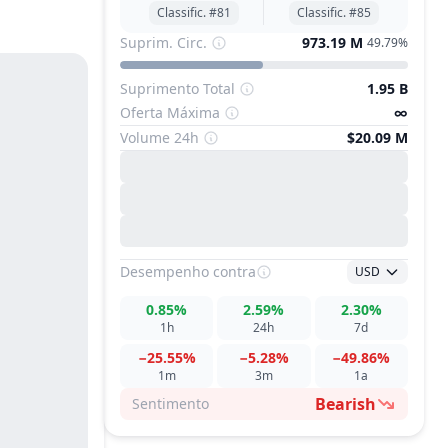
Classific. #81
Classific. #85
Suprim. Circ.
973.19 M
49.79%
Suprimento Total
1.95 B
Oferta Máxima
∞
Volume 24h
$20.09 M
Desempenho
contra
USD
0.85%
2.59%
2.30%
1h
24h
7d
−25.55%
−5.28%
−49.86%
1m
3m
1a
Bearish
Sentimento