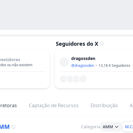
Seguidores do X
dragossden
vestidores
dos ou não existem
@
dragossden
13.18 K
Seguidores
retoras
Captação de Recursos
Distribuição
A
MM
Categoria
AMM
M.C