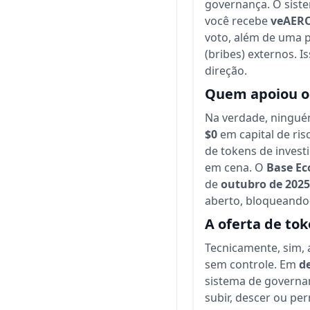
governança. O siste
você recebe
veAER
voto, além de uma 
(bribes) externos. 
direção.
Quem apoiou o 
Na verdade, ninguém
$0
em capital de ri
de tokens de invest
em cena. O
Base Ec
de
outubro de 2025
aberto, bloqueando
A oferta de to
Tecnicamente, sim, a
sem controle. Em
d
sistema de governa
subir, descer ou pe