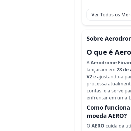
Ver Todos os Me
Sobre
Aerodro
O que é Aer
A
Aerodrome Finan
lançaram em
28 de 
V2
e ajustando-a par
processa atualment
contas, ela serve p
enfrentar em uma
L
Como funciona 
moeda AERO?
O
AERO
cuida da ut