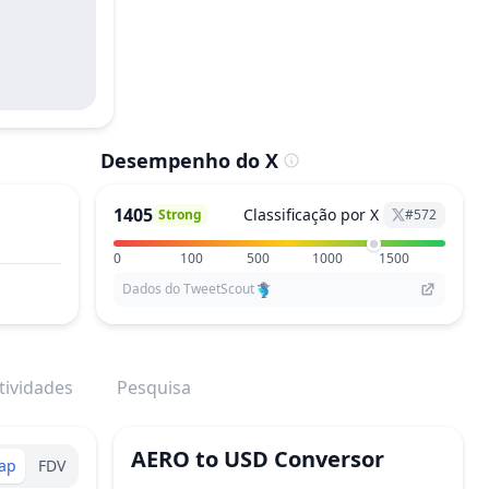
Desempenho do X
1405
Classificação por X
Strong
#
572
0
100
500
1000
1500
Dados do TweetScout
tividades
Pesquisa
AERO
to
USD
Conversor
ap
FDV