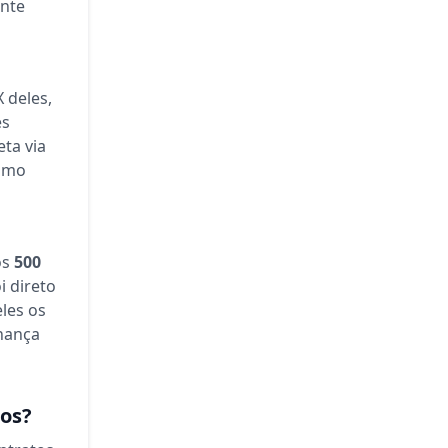
ente
 deles,
es
ta via
como
os
500
i direto
eles os
nança
dos?