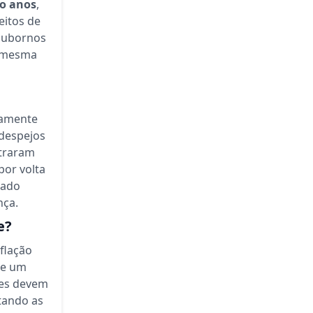
o anos
,
eitos de
 subornos
a mesma
tamente
 despejos
ntraram
 por volta
cado
nça.
e?
nflação
te um
ões devem
itando as