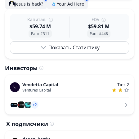
Jesus is back?
Your Ad Here
Капитал.
FDV
$59.74 M
$59.81 M
Ранг #311
Ранг #448
Показать Статистику
Инвесторы
Vendetta Capital
Tier 2
Ventures Capital
+2
X подписчики