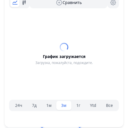
Сравнить
График загружается
Загрузка, пожалуйста, подождите.
Селектор диапазона.
24ч
7д
1м
3м
1г
Ytd
Все