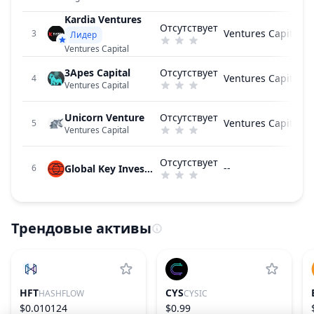
Kardia Ventures
Отсутствует
Ventures Capital
3
Лидер
Ventures Capital
3Apes Capital
Отсутствует
Ventures Capital
4
Ventures Capital
Unicorn Venture
Отсутствует
Ventures Capital
5
Ventures Capital
Отсутствует
--
Global Key Investment
6
Трендовые активы
HFT
CYS
HASHFLOW
CYSIC
$0.010124
$0.99