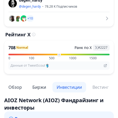
degen_hardy
@
degen_hardy
78.28 K
Подписчиков
+10
Рейтинг X
708
Ранк по X
Normal
#
2227
0
100
500
1000
1500
Данные от TweetScout
Обзор
Биржи
Инвестиции
Вестинг
AIOZ Network
(AIOZ)
Фандрайзинг и
инвесторы