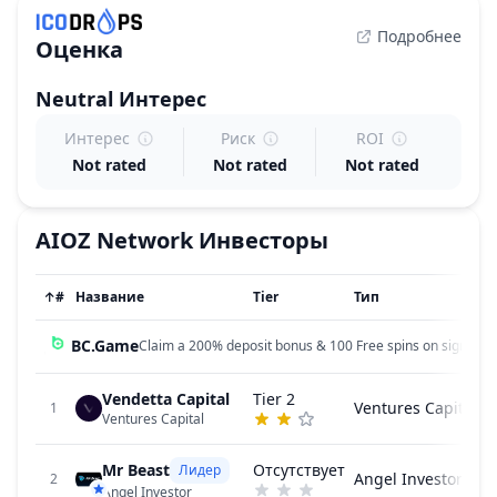
Подробнее
Оценка
Neutral
Интерес
Интерес
Риск
ROI
Not rated
Not rated
Not rated
AIOZ Network
Инвесторы
↑
#
Название
Tier
Тип
BC.Game
Claim a 200% deposit bonus & 100 Free spins on sign up!
Vendetta Capital
Tier 2
Ventures Capital
1
Ventures Capital
Mr Beast
Отсутствует
Лидер
Angel Investor
2
Angel Investor