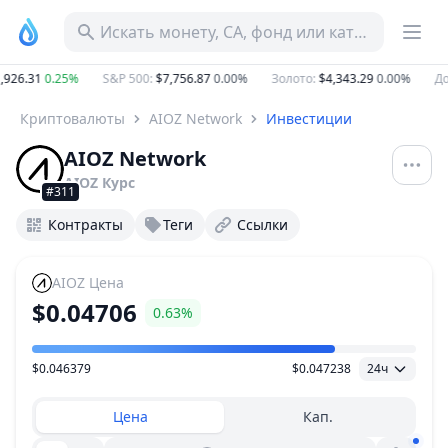
Искать монету, CA, фонд или категорию
926.31
0.25%
S&P 500
:
$7,756.87
0.00%
Золото
:
$4,343.29
0.00%
Дом
Криптовалюты
AIOZ Network
Инвестиции
AIOZ Network
AIOZ
Курс
#311
Контракты
Теги
Ссылки
AIOZ
Цена
$0.04706
0.63%
$0.046379
$0.047238
24ч
Ценовой диапазон
Цена
Кап.