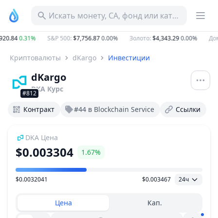
Искать монету, CA, фонд или категорию
20.84
0.31%
S&P 500
:
$7,756.87
0.00%
Золото
:
$4,343.29
0.00%
Дом
Криптовалюты
dKargo
Инвестиции
dKargo
DKA
Курс
#812
Контракт
#44 в Blockchain Service
Ссылки
DKA
Цена
$0.003304
1.67%
$0.0032041
$0.003467
24ч
Ценовой диапазон
Цена
Кап.