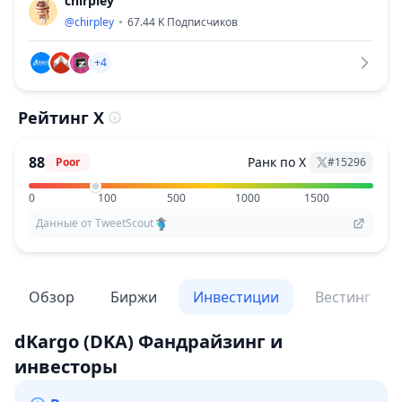
chirpley
@
chirpley
67.44 K
Подписчиков
+4
Рейтинг X
88
Ранк по X
Poor
#
15296
0
100
500
1000
1500
Данные от TweetScout
Обзор
Биржи
Инвестиции
Вестинг
dKargo
(DKA)
Фандрайзинг и
инвесторы