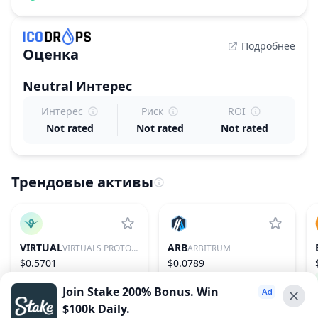
Подробнее
Оценка
Neutral
Интерес
Интерес
Риск
ROI
Not rated
Not rated
Not rated
Трендовые активы
VIRTUAL
ARB
VIRTUALS PROTOCOL
ARBITRUM
$0.5701
$0.0789
1.72%
86
−0.19%
76
Join Stake 200% Bonus. Win
$100k Daily.