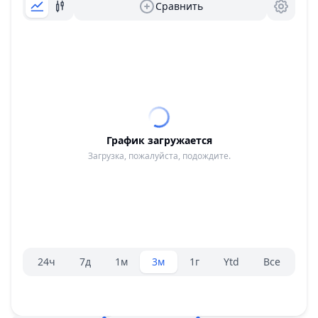
Сравнить
График загружается
Загрузка, пожалуйста, подождите.
Селектор диапазона.
24ч
7д
1м
3м
1г
Ytd
Все