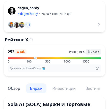
degen_hardy
@
degen_hardy
78.28 K
Подписчиков
+11
Рейтинг X
253
Ранк по X
Weak
#
7356
0
100
500
1000
1500
Данные от TweetScout
Обзор
Биржи
Инвестиции
Вестинг
Sola AI
(SOLA)
Биржи и Торговые