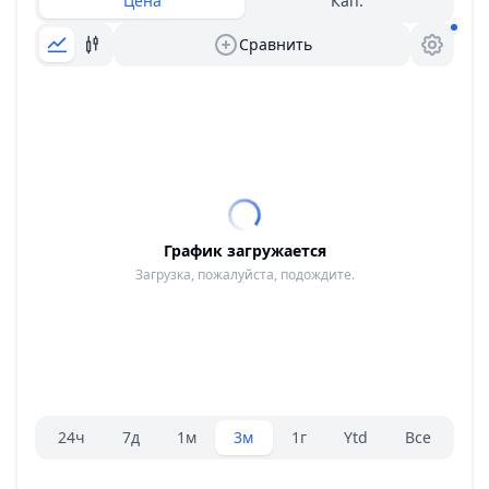
Цена
Кап.
Сравнить
График загружается
Загрузка, пожалуйста, подождите.
Селектор диапазона.
24ч
7д
1м
3м
1г
Ytd
Все