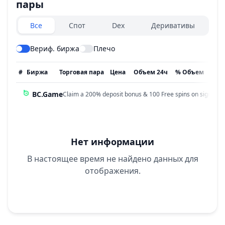
пары
Exchanges type
Все
Спот
Dex
Деривативы
Вериф. биржа
Плечо
#
Биржа
Торговая пара
Цена
Объем 24ч
% Объем
Обн
BC.Game
Claim a 200% deposit bonus & 100 Free spins on sign up!
Нет информации
В настоящее время не найдено данных для
отображения.