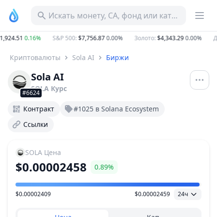
Искать монету, CA, фонд или категорию
,924.51
0.16%
S&P 500
:
$7,756.87
0.00%
Золото
:
$4,343.29
0.00%
Д
Криптовалюты
Sola AI
Биржи
Sola AI
SOLA
Курс
#6624
Контракт
#1025 в Solana Ecosystem
Ссылки
SOLA
Цена
$0.00002458
0.89%
$0.00002409
$0.00002459
24ч
Ценовой диапазон