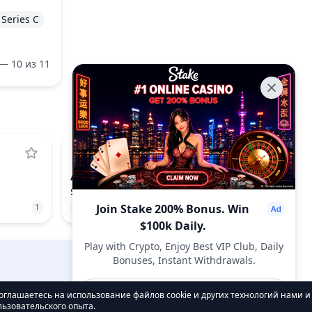
Series C
— 10 из 11
ARB
ARBITRUM
$0.0796
1
2.01%
Join Stake 200% Bonus. Win
75
$100k Daily.
Play with Crypto, Enjoy Best VIP Club, Daily
Bonuses, Instant Withdrawals.
DropsTab.com
Join Now
соглашаетесь на использование файлов cookie и других технологий нами 
ьзовательского опыта.