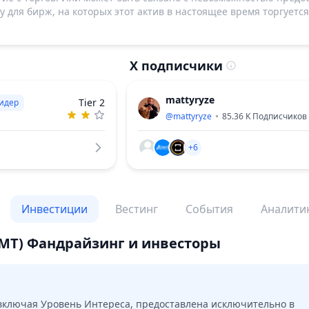
 для бирж, на которых этот актив в настоящее время торгуется
X подписчики
mattyryze
Tier 2
идер
@
mattyryze
85.36 K
Подписчиков
+6
Инвестиции
Вестинг
События
Аналити
MT)
Фандрайзинг и инвесторы
ключая Уровень Интереса, предоставлена исключительно в