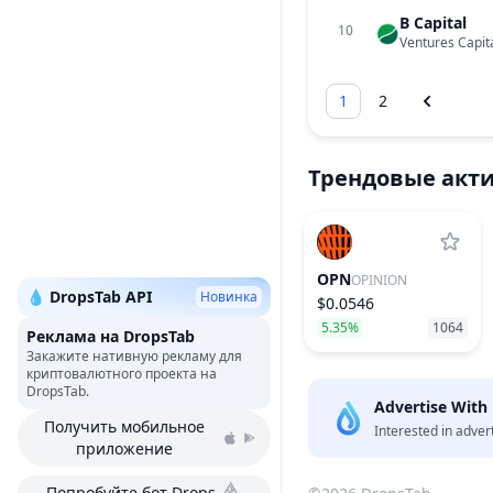
B Capital
10
Ventures Capit
1
2
Трендовые акт
OPN
OPINION
💧 DropsTab API
Новинка
$0.0546
5.35%
1064
Реклама на DropsTab
Закажите нативную рекламу для
криптовалютного проекта на
DropsTab.
Advertise With
Получить мобильное
Interested in adver
приложение
Попробуйте бот Drops