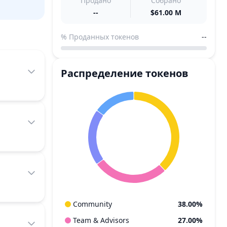
Продано
Собрано
--
$61.00 M
% Проданных токенов
--
Распределение токенов
Community
38.00%
Team & Advisors
27.00%