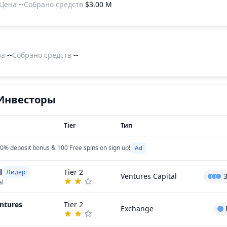
Цена
--
Собрано средств
$3.00 M
на
--
Собрано средств
--
Инвесторы
Tier
Тип
0% deposit bonus & 100 Free spins on sign up!
l
Tier 2
Лидер
Ventures Capital
al
ntures
Tier 2
Exchange