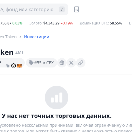
CA, фонд или категорию
/
6.87
0.03%
Золото
:
$4,343.29
−0.19%
Доминация BTC
:
58.55%
ETH 
ex Token
Инвестиции
oken
ZMT
2
#55 в CEX
Zipmex.com
X (Twitter)
У нас нет точных торговых данных.
бусловлено несколькими причинами, включая ограниченную ли
тие с торгов. Или может быть связано с невозможностью предо