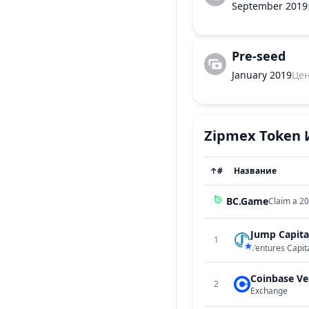
September 2019
Pre-seed
January 2019
Це
Zipmex Token
↑
#
Название
BC.Game
Claim a 20
Jump Capita
1
Ventures Capit
Coinbase Ve
2
Exchange