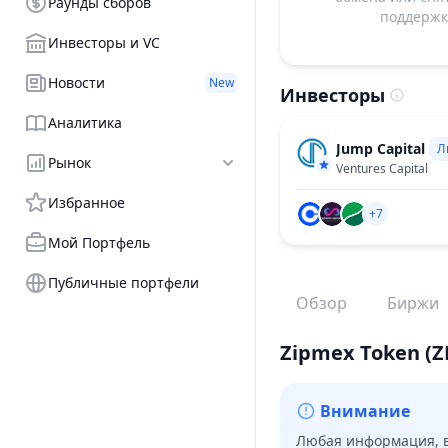
Раунды сборов
поддержку
Инвесторы и VC
Новости
New
Инвесторы
Аналитика
Jump Capital
Л
Рынок
Ventures Capital
Избранное
+7
Мой Портфель
Публичные портфели
Обзор
Биржи
Zipmex Token
(Z
Внимание
Любая информация, в