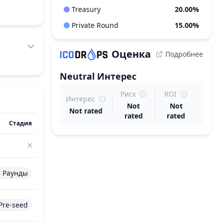
Treasury
20.00%
Private Round
15.00%
Оценка
Подробнее
Neutral
Интерес
Риск
ROI
Интерес
Not
Not
Not rated
rated
rated
Стадия
3 Раунды
Pre-seed