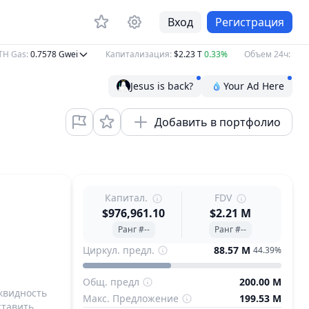
Вход
Регистрация
Gas
:
0.7578
Gwei
Капитализация
:
$2.23 T
0.33%
Объем 24ч
:
$56.19 
Jesus is back?
Your Ad Here
Добавить в портфолио
Капитал.
FDV
$976,961.10
$2.21 M
Ранг #--
Ранг #--
Циркул. предл.
88.57 M
44.39%
Общ. предл
200.00 M
квидность
Макс. Предложение
199.53 M
ставить