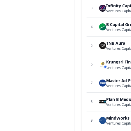
Infinity Capi
3
Ventures Capit
B Capital G
4
Ventures Capit
TNB Aura
5
Ventures Capit
Krungsri Fi
6
Ventures Capit
Master Ad 
7
Ventures Capit
Plan B Medi
8
Ventures Capit
MindWorks 
9
Ventures Capit