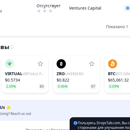
Отсутствует
Ventures Capital
al
Показано 1 
ивы
VIRTUAL
ZRO
BTC
VIRTUALS PROTOCOL
LAYERZERO
BITCOIN
$0.5734
$0.822
$65,061.32
2.09%
85
0.96%
97
0.09%
 Us ⭐️
tising? Reach us out
Пользуясь DropsTab.com, Вы 
сторонами для улучшения пол