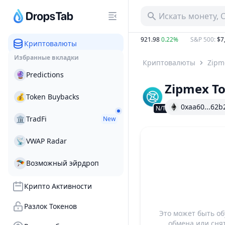
Искать монету, 
32.25%
BTC
:
$65,067.61
0.04%
ETH
:
$1,921.98
0.22%
S&P 500
:
$7,75
Криптовалюты
Избранные вкладки
Криптовалюты
Zipm
🔮
Predictions
Zipmex T
💰
Token Buybacks
0xaa60...62b
N/T
🏛
TradFi
New
📡
VWAP Radar
🪂
Возможный эйрдроп
Крипто Активности
Разлок Токенов
Это может быть о
обмена или сня