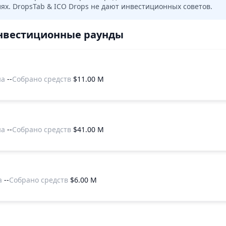
х. DropsTab & ICO Drops не дают инвестиционных советов.
нвестиционные раунды
на
--
Собрано средств
$11.00 M
на
--
Собрано средств
$41.00 M
а
--
Собрано средств
$6.00 M