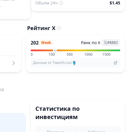
Объем 24ч
$1.45
.
Рейтинг X
202
Ранк по X
Weak
#
8882
0
100
500
1000
1500
Данные от TweetScout
ка
Статистика по
инвестициям