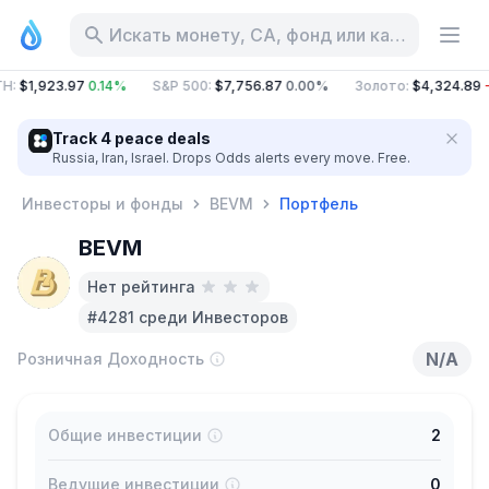
Искать монету, CA, фонд или категорию
H
:
$1,923.97
0.14%
S&P 500
:
$7,756.87
0.00%
Золото
:
$4,324.89
−
Track 4 peace deals
Russia, Iran, Israel. Drops Odds alerts every move. Free.
Инвесторы и фонды
BEVM
Портфель
BEVM
Нет рейтинга
#4281 среди Инвесторов
N/A
Розничная Доходность
Общие инвестиции
2
Ведущие инвестиции
0