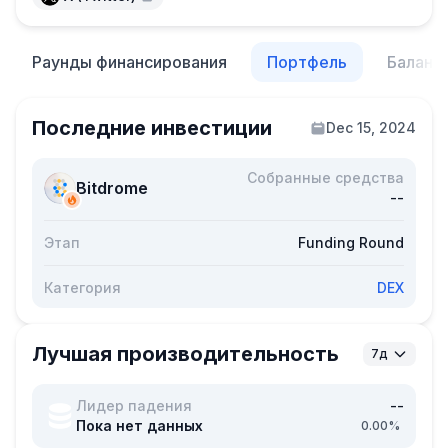
Раунды финансирования
Портфель
Баланс
Последние инвестиции
Dec 15, 2024
Собранные средства
Bitdrome
--
Этап
Funding Round
Категория
DEX
Лучшая производительность
7д
Лидер падения
--
Пока нет данных
0.00%