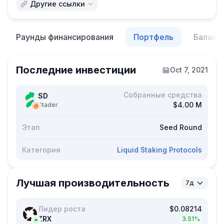
Другие ссылки
Раунды финансирования
Портфель
Баланс
Последние инвестиции
Oct 7, 2021
Собранные средства
SD
$4.00 M
Stader
Этап
Seed Round
Категория
Liquid Staking Protocols
Лучшая производительность
7д
Лидер роста
$0.08214
ZRX
3.51%