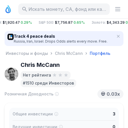
Искать монету, CA, фонд или категорию
:
$1,920.47
0.29%
S&P 500
:
$7,756.87
0.65%
Золото
:
$4,343.29
0
Track 4 peace deals
Russia, Iran, Israel. Drops Odds alerts every move. Free.
Инвесторы и фонды
Chris McCann
Портфель
Chris McCann
Нет рейтинга
#1510 среди Инвесторов
💀
0.03x
Розничная Доходность
Общие инвестиции
3
Ведущие инвестиции
0