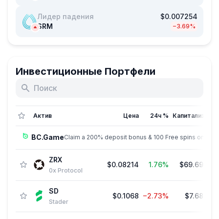
Лидер падения
$0.007254
SRM
−3.69%
Инвестиционные Портфели
Актив
Цена
24ч %
Капитализ.
↓
BC.Game
Claim a 200% deposit bonus & 100 Free spins on sign
ZRX
$0.08214
1.76%
$69.69 M
0x Protocol
SD
$0.1068
−2.73%
$7.68 M
Stader