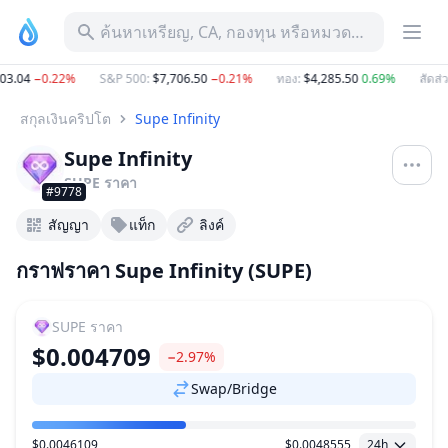
ค้นหาเหรียญ, CA, กองทุน หรือหมวดหมู่
3.04
−0.22%
S&P 500
:
$7,706.50
−0.21%
ทอง
:
$4,285.50
0.69%
สัดส่ว
สกุลเงินคริปโต
Supe Infinity
Supe Infinity
SUPE
ราคา
#9778
สัญญา
แท็ก
ลิงค์
กราฟราคา Supe Infinity (SUPE)
SUPE
ราคา
$0.004709
−2.97%
Swap/Bridge
$0.0046109
$0.0048555
24h
ช่วงราคา