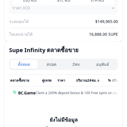
USD
ROI
BTC
ROI
ETH
ROI
ราคา ICO
--
ระดมทุนได้
$149,965.00
โทเคนขายได้
16,888.00 SUPE
Supe Infinity
ตลาดซื้อขาย
Exchanges type
ทั้งหมด
สปอต
Dex
อนุพันธ์
ตลาดซื้อขาย
คู่เทรด
ราคา
ปริมาณ24ชม.
↓
% ปริมาณ
BC.Game
Claim a 200% deposit bonus & 100 Free spins on sign up!
ยังไม่มีข้อมูล