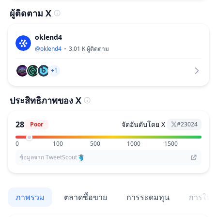
ผู้ติดตาม X
oklend4
@
oklend4
3.01 K
ผู้ติดตาม
+1
ประสิทธิภาพของ X
28
จัดอันดับโดย X
Poor
#
23024
0
100
500
1000
1500
ข้อมูลจาก TweetScout
ภาพรวม
ตลาดซื้อขาย
การระดมทุน
การให้สิ