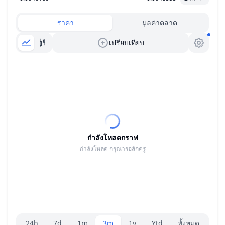
ราคา
มูลค่าตลาด
เปรียบเทียบ
กำลังโหลดกราฟ
กำลังโหลด กรุณารอสักครู่
ตัวเลือกระยะ
24h
7d
1m
3m
1y
Ytd
ทั้งหมด