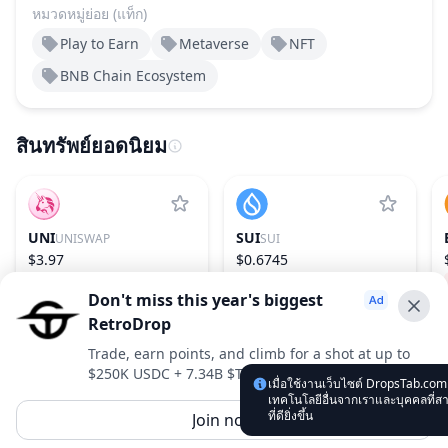
หมวดหมู่ย่อย (แท็ก)
Play to Earn
Metaverse
NFT
BNB Chain Ecosystem
สินทรัพย์ยอดนิยม
UNI
SUI
UNISWAP
SUI
$3.97
$0.6745
−1.18%
31
−1.90%
28
Don't miss this year's biggest
RetroDrop
Advertise With Us ⭐️
Trade, earn points, and climb for a shot at up to
$250K USDC + 7.34B $TRUE
Interested in advertising? Reach us out
เมื่อใช้งานเว็บไซต์ DropsTab.com
เทคโนโลยีอื่นจากเราและบุคคลที่
DropsTab.com
ที่ดียิ่งขึ้น
Join now