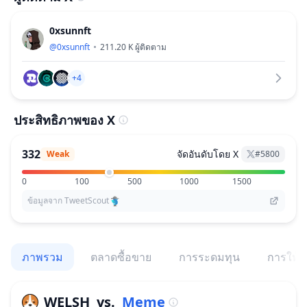
0xsunnft
@
0xsunnft
211.20 K
ผู้ติดตาม
+4
ประสิทธิภาพของ X
332
จัดอันดับโดย X
Weak
#
5800
0
100
500
1000
1500
ข้อมูลจาก TweetScout
ภาพรวม
ตลาดซื้อขาย
การระดมทุน
การให้สิ
WELSH
vs.
Meme