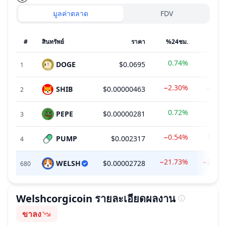
มูลค่าตลาด
FDV
#
สินทรัพย์
ราคา
%24ชม.
%7ว
0.74%
0.0
DOGE
$0.0695
1
−2.30%
−0.4
SHIB
$0.00000463
2
0.72%
2.9
PEPE
$0.00000281
3
−0.54%
14.2
PUMP
$0.002317
4
−21.73%
−20.6
WELSH
$0.00002728
680
Welshcorgicoin
รายละเอียดผลงาน
ขาลง
อารมณ์