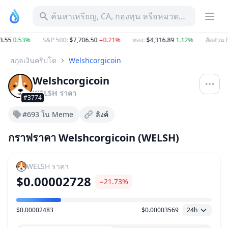
ค้นหาเหรียญ, CA, กองทุน หรือหมวดหมู่
.55
0.53%
S&P 500
:
$7,706.50
−0.21%
ทอง
:
$4,316.89
1.12%
สัดส่วน B
สกุลเงินคริปโต
Welshcorgicoin
Welshcorgicoin
WELSH
ราคา
#3774
#693 ใน Meme
ลิงค์
กราฟราคา Welshcorgicoin (WELSH)
WELSH
ราคา
$0.00002728
−21.73%
$0.00002483
$0.00003569
24h
ช่วงราคา