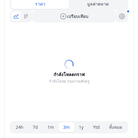
ราคา
มูลค่าตลาด
เปรียบเทียบ
กำลังโหลดกราฟ
กำลังโหลด กรุณารอสักครู่
ตัวเลือกระยะ
24h
7d
1m
3m
1y
Ytd
ทั้งหมด