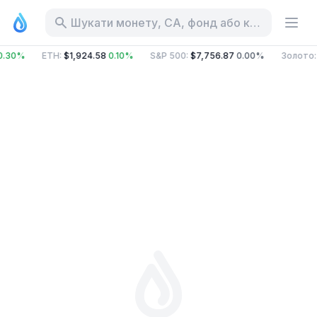
Шукати монету, CA, фонд або категорію
0.30%
ETH
:
$1,924.58
0.10%
S&P 500
:
$7,756.87
0.00%
Золото