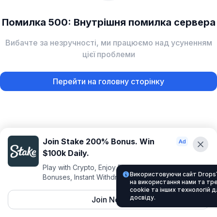
Помилка 500: Внутрішня помилка сервера
Вибачте за незручності, ми працюємо над усуненням
цієї проблеми
Перейти на головну сторінку
Join Stake 200% Bonus. Win
$100k Daily.
Play with Crypto, Enjoy Best VIP Club, Daily
Використовуючи сайт Drops
Bonuses, Instant Withdrawals.
на використання нами та тр
cookie та інших технологій 
досвіду.
Join Now