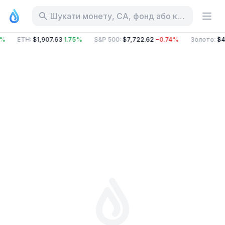
Шукати монету, CA, фонд або категорію
4%
ETH
:
$1,907.63
1.75%
S&P 500
:
$7,722.62
−0.74%
Золото
:
$4