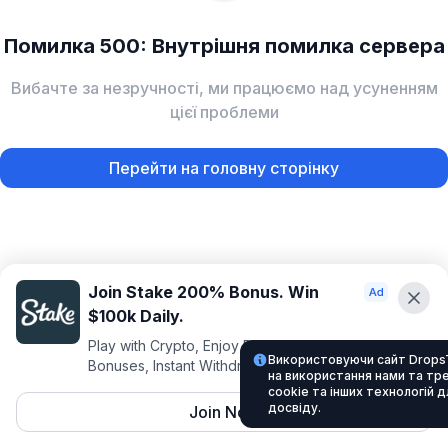
Помилка 500: Внутрішня помилка сервера
Вибачте за незручності, ми працюємо над усуненням
цієї проблеми
Перейти на головну сторінку
Join Stake 200% Bonus. Win
$100k Daily.
Play with Crypto, Enjoy Best VIP Club, Daily
Використовуючи сайт Drops
Bonuses, Instant Withdrawals.
на використання нами та тр
cookie та інших технологій 
досвіду.
Join Now