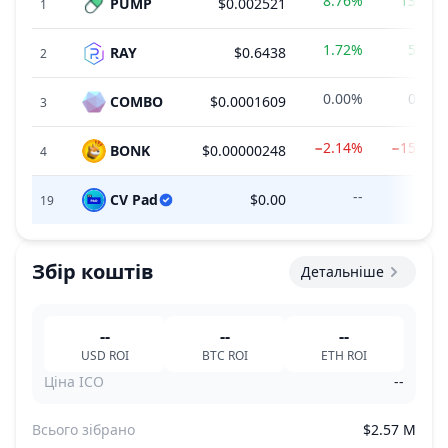
8.76%
13.97%
PUMP
$0.002521
1
1.72%
5.56%
RAY
$0.6438
2
0.00%
0.00%
COMBO
$0.0001609
3
−2.14%
−15.13%
BONK
$0.00000248
4
--
--
CV Pad
$0.00
19
Збір коштів
Детальніше
--
--
--
USD
ROI
BTC
ROI
ETH
ROI
Ціна ICO
--
Всього зібрано
$2.57 M