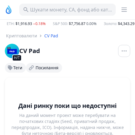
Шукати монету, CA, фонд або категорію
ETH
:
$1,916.93
−0.18%
S&P 500
:
$7,756.87
0.00%
Золото
:
$4,343.29
Криптовалюти
CV Pad
CV Pad
Н/Т
Теги
Посилання
Дані ринку поки що недоступні
На даний момент проект може перебувати на
початкових стадіях (Seed, приватний продаж,
передпродаж, ICO). Інформація, надана нижче, може
бути неточною (Бета-версія) і оновлюється.