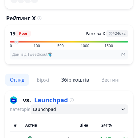
Рейтинг X
19
Ранк за X
Poor
#
24672
0
100
500
1000
1500
Дані від TweetScout
Огляд
Біржі
Збір коштів
Вестинг
По
vs.
Launchpad
Категорія
Launchpad
#
Актив
Ціна
24г %
7д %