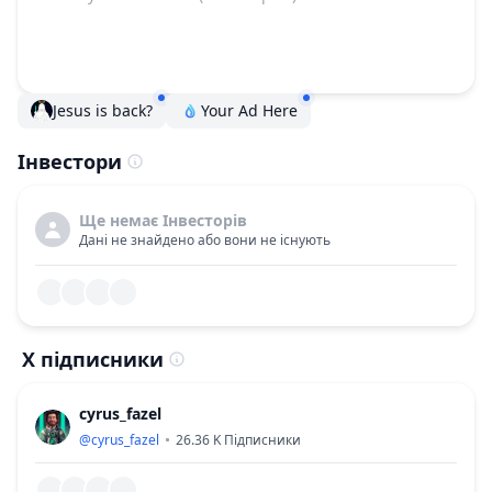
Jesus is back?
Your Ad Here
Інвестори
Ще немає Інвесторів
Дані не знайдено або вони не існують
X підписники
cyrus_fazel
@
cyrus_fazel
26.36 K
Підписники