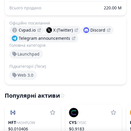
Всього продано
220.00 M
Офіційні посилання
Cvpad.io
X (Twitter)
Discord
Telegram announcements
Головна категорія
Launchpad
Підкатегорії (Теги)
Web 3.0
Популярні активи
HFT
CYS
HASHFLOW
CYSIC
$0.010406
$0.9183