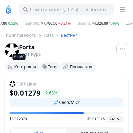
Шукати монету, CA, фонд або категорію
.80
0.52%
S&P 500
:
$7,706.50
−0.21%
Золото
:
$4,326.89
1.46%
Домі
Криптовалюти
Forta
Вестинг
Forta
FORT
Курс
#1160
Контракти
Теги
Посилання
FORT
Ціна
$0.01279
2.63%
Своп/Міст
$0.012373
$0.013015
24г
Діапазон цін