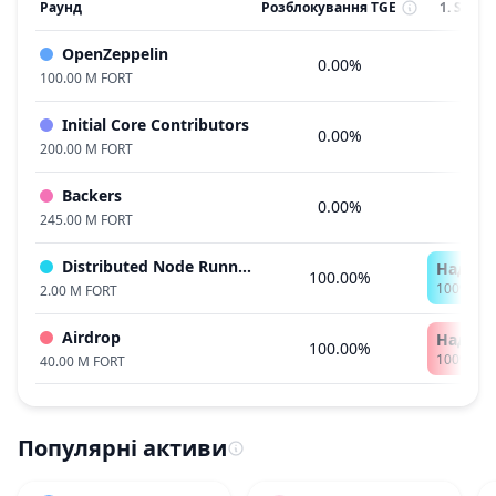
Раунд
Розблокування TGE
1. Sep 2
OpenZeppelin
0.00%
100.00 M FORT
Initial Core Contributors
0.00%
200.00 M FORT
Backers
0.00%
245.00 M FORT
Distributed Node Runner Rewards
Надано 
100.00%
100% - 2
2.00 M FORT
Airdrop
Надано 
100.00%
100% - 4
40.00 M FORT
Популярні активи