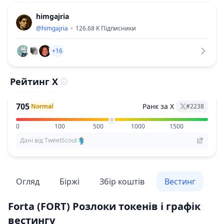
himgajria
@
himgajria
126.68 K
Підписники
+16
Рейтинг X
705
Ранк за X
Normal
#
2238
0
100
500
1000
1500
Дані від TweetScout
Огляд
Біржі
Збір коштів
Вестинг
По
Forta
(FORT)
Розлоки токенів і графік
вестингу