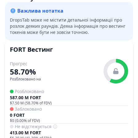
Важлива нотатка
DropsTab може не містити детальної інформації про
розлок деяких раундів. Деяка інформація про вестинг
токенів може бути не зовсім точною.
FORT
Вестинг
Прогрес
58.70%
Розблоковано на
Розблоковано
587.00 M FORT
$7.50 M
(
58.70%
of FDV)
Заблоковано
0 FORT
$0
(
0.00%
of FDV)
Не відстежується
413.00 M FORT