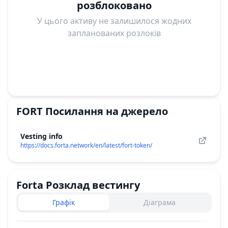
розблоковано
У цього активу не залишилося жодних
запланованих розлоків
FORT
Посилання на джерело
Vesting info
https://docs.forta.network/en/latest/fort-token/
Forta
Розклад вестингу
Графік
Діаграма