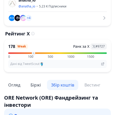
anatha_io
@
anatha_io
5.23 K
Підписники
+4
Рейтинг X
178
Ранк за X
Weak
#
9727
0
100
500
1000
1500
Дані від TweetScout
Огляд
Біржі
Збір коштів
Вестинг
По
ORE Network
(ORE)
Фандрейзинг та
інвестори