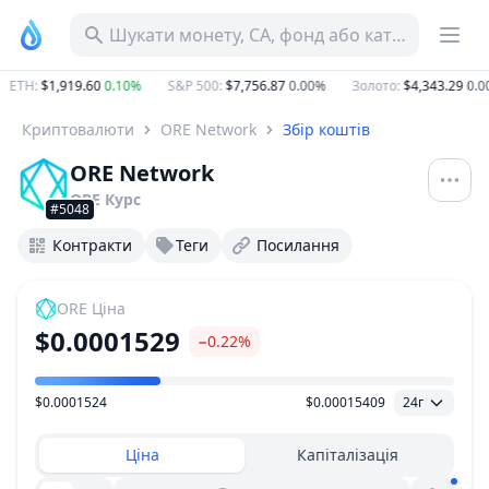
Шукати монету, CA, фонд або категорію
ETH
:
$1,919.60
0.10%
S&P 500
:
$7,756.87
0.00%
Золото
:
$4,343.29
0.00
Криптовалюти
ORE Network
Збір коштів
ORE Network
ORE
Курс
#5048
Контракти
Теги
Посилання
ORE
Ціна
$0.0001529
−0.22%
$0.0001524
$0.00015409
24г
Діапазон цін
Ціна
Капіталізація