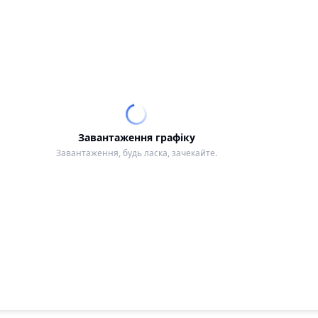
Завантаження графіку
Завантаження, будь ласка, зачекайте.