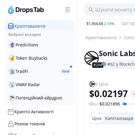
Шукати монету, 
8.44 B
3.25%
BTC
:
$64,504.94
0.72%
ETH
:
$1,904.68
2.19%
S&P 500
:
Криптовалюти
Вибрані вкладки
Криптовалюти
Sonic
🔮
Predictions
Sonic Lab
💰
Token Buybacks
#62 у Blockch
#294
🏛
TradFi
New
S
Ціна
📡
VWAP Radar
$0.02197
🪂
Потенційний ейрдроп
Мін.
$0.021896
Діапазон цін
Крипто Активності
Ціна
Капіталізація
Розлок токенів