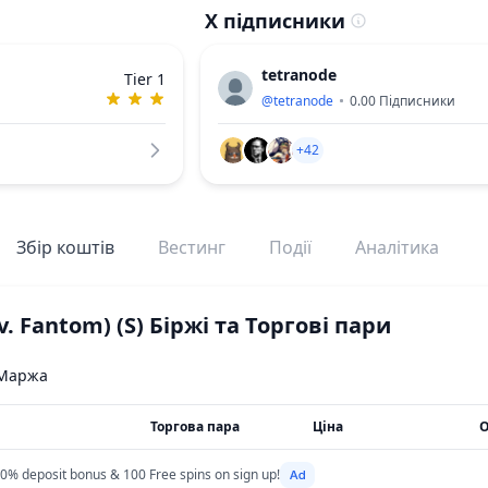
X підписники
tetranode
Tier 1
@
tetranode
0.00
Підписники
+42
Збір коштів
Вестинг
Події
Аналітика
ev. Fantom)
(S)
Біржі та Торгові пари
Маржа
Торгова пара
Ціна
О
0% deposit bonus & 100 Free spins on sign up!