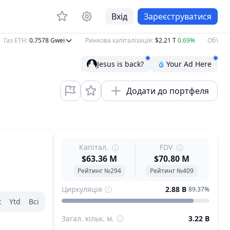
Вхід
Зареєструватися
Газ ETH
:
0.7578
Gwei
Ринкова капіталізація
:
$2.21 T
0.69%
Об'єм за 
Jesus is back?
Your Ad Here
Додати до портфеля
Капітал.
FDV
$63.36 M
$70.80 M
Рейтинг №294
Рейтинг №409
Циркуляція
2.88 B
89.37%
к
Ytd
Всі
Загал. кільк. м.
3.22 B