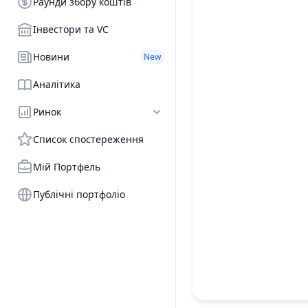
Раунди збору коштів
Інвестори та VC
Новини
New
Аналітика
Ринок
Список спостереження
Мій Портфель
Публічні портфоліо