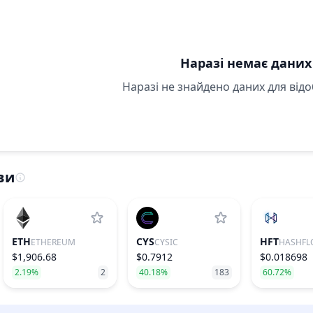
Наразі немає даних
Наразі не знайдено даних для від
ви
ETH
CYS
HFT
ETHEREUM
CYSIC
HASHFL
$1,906.68
$0.7912
$0.018698
2.19%
2
40.18%
183
60.72%