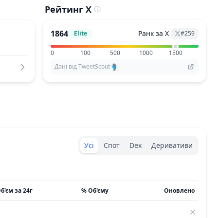
Рейтинг X
1864
Ранк за X
Elite
#
259
0
100
500
1000
1500
Дані від TweetScout
Exchanges type
Усі
Спот
Dex
Деривативи
б'єм за 24г
% Об'єму
Оновлено