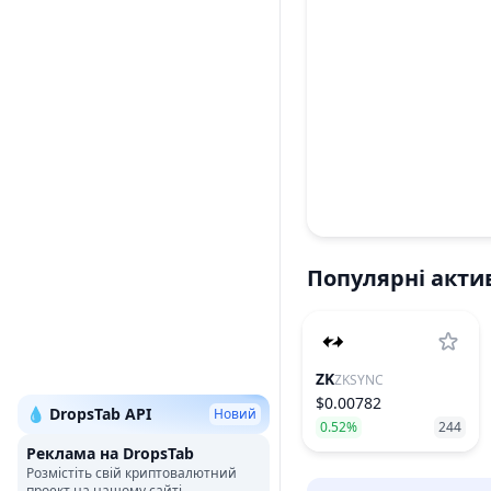
Популярні акти
ZK
ZKSYNC
$0.00782
💧 DropsTab API
Новий
0.52%
244
Реклама на DropsTab
Розмістіть свій криптовалютний
проект на нашому сайті