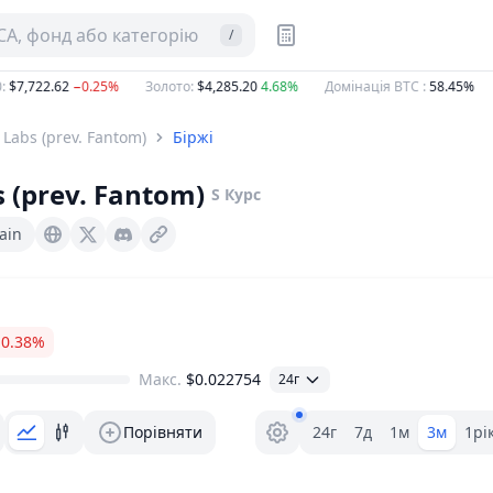
CA, фонд або категорію
/
$7,722.62
−0.25%
Золото
:
$4,285.20
4.68%
Домінація BTC
:
58.45%
 Labs (prev. Fantom)
Біржі
s (prev. Fantom)
S
Курс
ain
Soniclabs.com
X (Twitter)
Discord
−0.38%
Макс.
$0.022754
24г
Вибір діапазону.
Порівняти
24г
7д
1м
3м
1рі