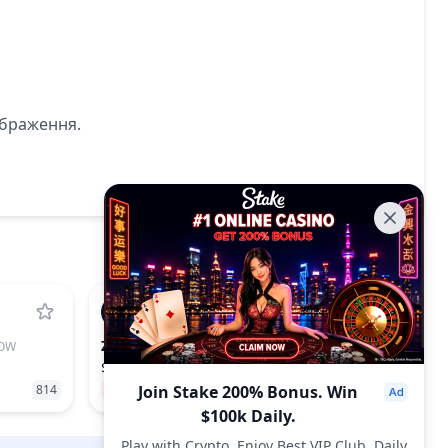
ображення.
ZIG
OW
ZIGCHAIN
$0.04046
814
−0.27%
Join Stake 200% Bonus. Win
321
$100k Daily.
Play with Crypto, Enjoy Best VIP Club, Daily