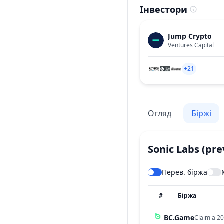
Інвестори
Jump Crypto
Ventures Capital
+21
Огляд
Біржі
Sonic Labs (pr
Перев. біржа
#
Біржа
BC.Game
Claim a 20