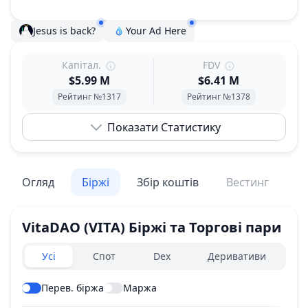
Jesus is back?
Your Ad Here
Капітал.
FDV
$5.99 M
$6.41 M
Рейтинг №1317
Рейтинг №1378
Показати Статистику
Огляд
Біржі
Збір коштів
Вестинг
По
VitaDAO
(VITA)
Біржі та Торгові пари
Exchanges type
Усі
Спот
Dex
Деривативи
Перев. біржа
Маржа