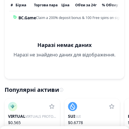
#
Біржа
Торгова пара
Ціна
Об'єм за 24г
% Об'єму
Он
BC.Game
Claim a 200% deposit bonus & 100 Free spins on sign up!
Наразі немає даних
Наразі не знайдено даних для відображення.
Популярні активи
VIRTUAL
SUI
VIRTUALS PROTOCOL
SUI
$0.565
$0.6778
−0.36%
85
0.39%
28