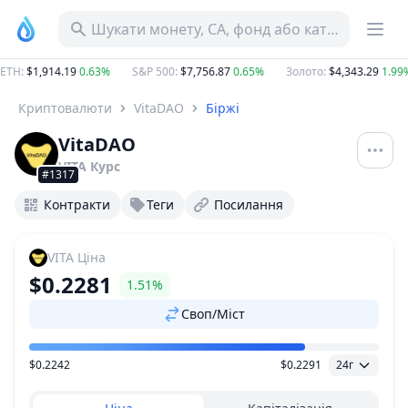
Шукати монету, CA, фонд або категорію
ETH
:
$1,914.19
0.63%
S&P 500
:
$7,756.87
0.65%
Золото
:
$4,343.29
1.99
Криптовалюти
VitaDAO
Біржі
VitaDAO
VITA
Курс
#1317
Контракти
Теги
Посилання
VITA
Ціна
$0.2281
1.51%
Своп/Міст
$0.2242
$0.2291
24г
Діапазон цін