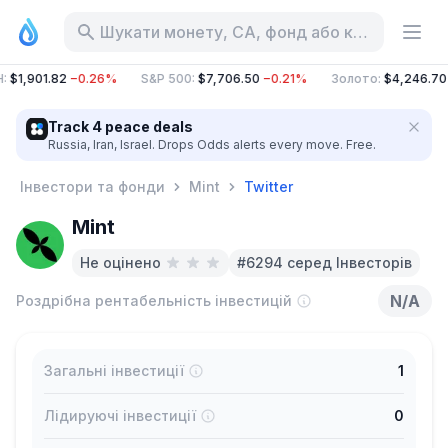
Шукати монету, CA, фонд або категорію
H
:
$1,901.82
−0.26%
S&P 500
:
$7,706.50
−0.21%
Золото
:
$4,246.70
Track 4 peace deals
Russia, Iran, Israel. Drops Odds alerts every move. Free.
Інвестори та фонди
Mint
Twitter
Mint
Не оцінено
#6294 серед Інвесторів
N/A
Роздрібна рентабельність інвестицій
Загальні інвестиції
1
Лідируючі інвестиції
0