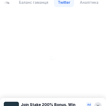
фель
Баланс гаманця
Twitter
Аналітика
Join Stake 200% Bonus. Win