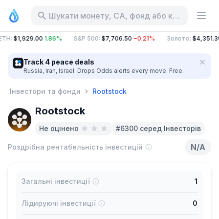
Шукати монету, CA, фонд або категорію
ETH
:
$1,929.00
1.86%
S&P 500
:
$7,706.50
−0.21%
Золото
:
$4,351.3
Track 4 peace deals
Russia, Iran, Israel. Drops Odds alerts every move. Free.
Інвестори та фонди
Rootstock
Rootstock
Не оцінено
#6300 серед Інвесторів
N/A
Роздрібна рентабельність інвестицій
Загальні інвестиції
1
Лідируючі інвестиції
0