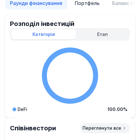
Раунди фінансування
Портфель
Баланс гам
Розподіл інвестицій
Категорія
Етап
DeFi
100.00%
Співінвестори
Переглянути все