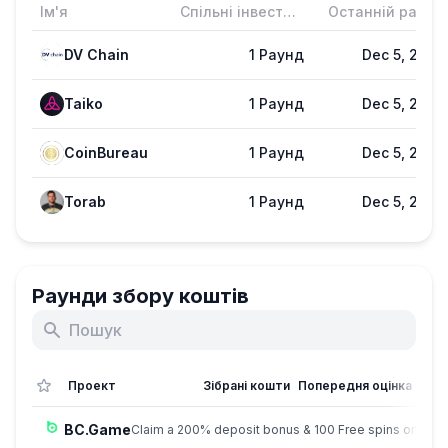
Ім'я
Спільні інвестиції
Останній раунд
DV Chain
1 Раунд
Dec 5, 2025
Taiko
1 Раунд
Dec 5, 2025
CoinBureau
1 Раунд
Dec 5, 2025
Torab
1 Раунд
Dec 5, 2025
Раунди збору коштів
Проект
Зібрані кошти
Попередня оцінка
BC.Game
Claim a 200% deposit bonus & 100 Free spins on sign