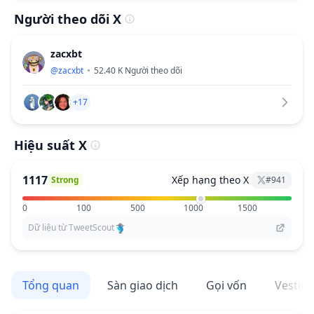
Người theo dõi X
zacxbt
@
zacxbt
52.40 K
Người theo dõi
+17
Hiệu suất X
1117
Xếp hạng theo X
Strong
#
941
0
100
500
1000
1500
Dữ liệu từ TweetScout
Tổng quan
Sàn giao dịch
Gọi vốn
Vestin