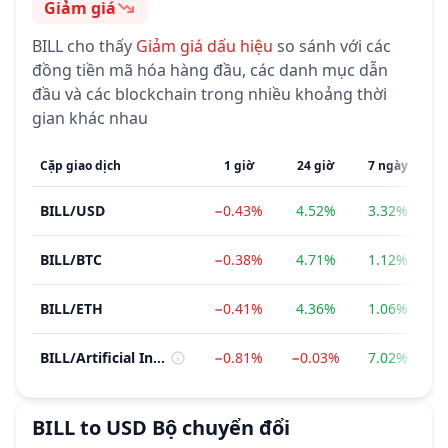
Giảm giá
Cảm tính
BILL
cho thấy
Giảm giá
dấu hiệu
so sánh với các
đồng tiền mã hóa hàng đầu, các danh mục dẫn
đầu và các blockchain trong nhiều khoảng thời
gian khác nhau
Cặp giao dịch
1 giờ
24 giờ
7 ngày
BILL
/
USD
−0.43%
4.52%
3.32%
−
BILL
/
BTC
−0.38%
4.71%
1.12%
−
BILL
/
ETH
−0.41%
4.36%
1.06%
−
BILL
/
Artificial Intelligence (AI)
−0.81%
−0.03%
7.02%
−
BILL
to
USD
Bộ chuyển đổi