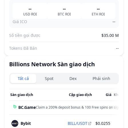
--
--
--
USD
ROI
BTC
ROI
ETH
ROI
Giá ICO
--
Số tiền gọi được
$35.00 M
Tokens Đã Bán
--
Billions Network
Sàn giao dịch
Exchanges type
Tất cả
Spot
Dex
Phái sinh
Sàn giao dịch
Cặp giao dịch
Giá
Khối lượ
BC.Game
Claim a 200% deposit bonus & 100 Free spins on sign up!
Bybit
BILL/USDT
$0.0255