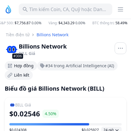
Tìm kiếm Coin, CA, Quỹ hoặc Danh mục
P 500
:
$7,756.87
0.00%
Vàng
:
$4,343.29
0.00%
BTC thống trị
:
58.49%
Tiền điện tử
Billions Network
Billions Network
BILL
Giá
#306
Hợp đồng
#34 trong Artificial Intelligence (AI)
Liên kết
Biểu đồ giá Billions Network (BILL)
BILL
Giá
$0.02546
4.50%
$0.024308
$0.025927
24 giờ
Khoảng giá