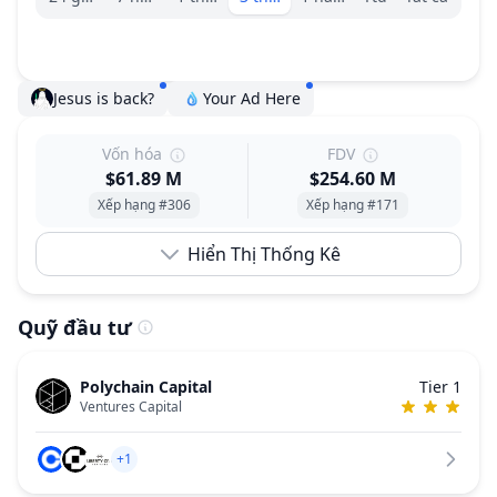
Jesus is back?
Your Ad Here
Vốn hóa
FDV
$61.89 M
$254.60 M
Xếp hạng #306
Xếp hạng #171
Hiển Thị Thống Kê
Quỹ đầu tư
Polychain Capital
Tier 1
Ventures Capital
+1