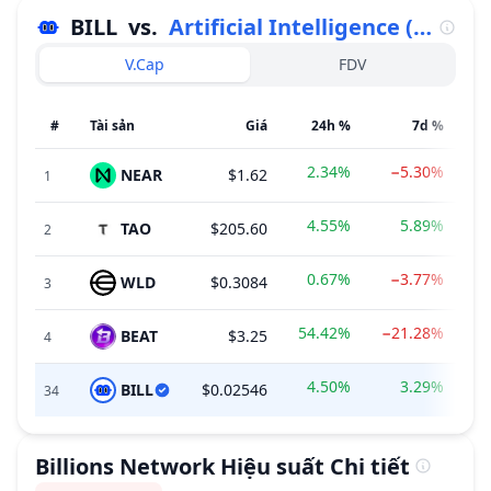
BILL
vs.
Artificial Intelligence (AI)
V.Cap
FDV
#
Tài sản
Giá
24h %
7d %
2.34%
−5.30%
NEAR
$1.62
1
4.55%
5.89%
TAO
$205.60
2
0.67%
−3.77%
WLD
$0.3084
3
54.42%
−21.28%
BEAT
$3.25
4
4.50%
3.29%
BILL
$0.02546
$
34
Billions Network
Hiệu suất Chi tiết