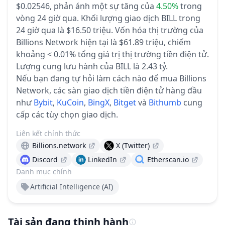
$0.02546,
phản ánh một sự tăng của
4.50%
trong
vòng 24 giờ qua.
Khối lượng giao dịch BILL trong
24 giờ qua là $16.50 triệu.
Vốn hóa thị trường của
Billions Network hiện tại là $61.89 triệu, chiếm
khoảng < 0.01% tổng giá trị thị trường tiền điện tử.
Lượng cung lưu hành của BILL là 2.43 tỷ.
Nếu bạn đang tự hỏi làm cách nào để mua Billions
Network, các sàn giao dịch tiền điện tử hàng đầu
như
Bybit
,
KuCoin
,
BingX
,
Bitget
và
Bithumb
cung
cấp các tùy chọn giao dịch.
Liên kết chính thức
Billions.network
X (Twitter)
Discord
LinkedIn
Etherscan.io
Danh mục chính
Artificial Intelligence (AI)
Tài sản đang thịnh hành