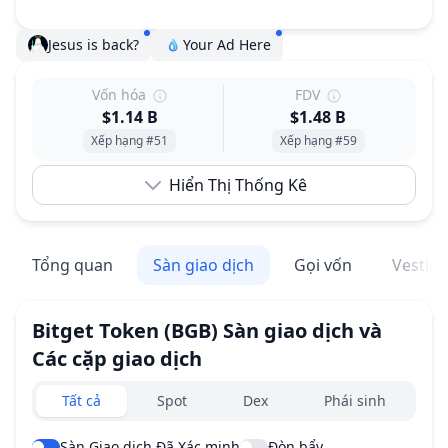
Jesus is back?
Your Ad Here
Vốn hóa
FDV
$1.14 B
$1.48 B
Xếp hạng #51
Xếp hạng #59
Hiển Thị Thống Kê
Tổng quan
Sàn giao dịch
Gọi vốn
Vestin
Bitget Token
(BGB)
Sàn giao dịch và
Các cặp giao dịch
Exchanges type
Tất cả
Spot
Dex
Phái sinh
Sàn Giao dịch Đã Xác minh
Đòn bẩy