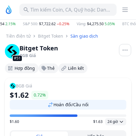
Tìm kiếm Coin, CA, Quỹ hoặc Danh mục
54
2.15%
S&P 500
:
$7,722.62
−0.25%
Vàng
:
$4,275.50
5.05%
BTC thốn
Tiền điện tử
Bitget Token
Sàn giao dịch
Bitget Token
BGB
Giá
#51
Hợp đồng
Thẻ
Liên kết
BGB
Giá
$1.62
0.72%
Hoán đổi/Cầu nối
$1.60
$1.63
24 giờ
Khoảng giá