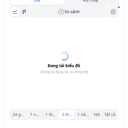
Giá
Vốn hóa.
So sánh
Đang tải biểu đồ
Chúng tôi đang tải, vui lòng đợi.
Trình chọn khoảng.
24 giờ
7 ngày
1 tháng
3 tháng
1 năm
Ytd
Tất cả