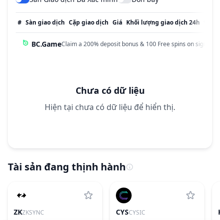
#
Sàn giao dịch
Cặp giao dịch
Giá
Khối lượng giao dịch 24h
% Kh
BC.Game
Claim a 200% deposit bonus & 100 Free spins on sign up!
Chưa có dữ liệu
Hiện tại chưa có dữ liệu để hiển thị.
Tài sản đang thịnh hành
ZK
CYS
ZKSYNC
CYSIC