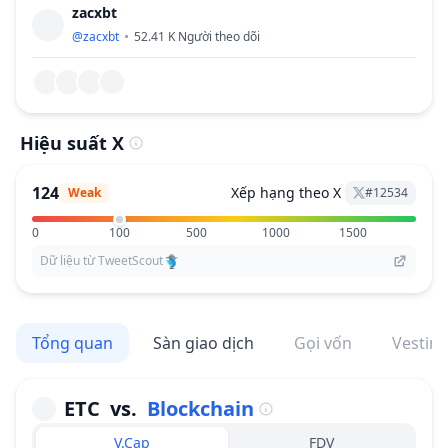
zacxbt
@
zacxbt
52.41 K
Người theo dõi
Hiệu suất X
124
Xếp hạng theo X
Weak
#
12534
0
100
500
1000
1500
Dữ liệu từ TweetScout
Tổng quan
Sàn giao dịch
Gọi vốn
Vestin
ETC
vs.
Blockchain
V.Cap
FDV