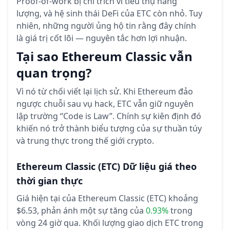
Proof-of-work bị chỉ trích vì tiêu thụ năng
lượng, và hệ sinh thái DeFi của ETC còn nhỏ. Tuy
nhiên, những người ủng hộ tin rằng đây chính
là giá trị cốt lõi — nguyên tắc hơn lợi nhuận.
Tại sao Ethereum Classic vẫn
quan trọng?
Vì nó từ chối viết lại lịch sử. Khi Ethereum đảo
ngược chuỗi sau vụ hack, ETC vẫn giữ nguyên
lập trường “Code is Law”. Chính sự kiên định đó
khiến nó trở thành biểu tượng của sự thuần túy
và trung thực trong thế giới crypto.
Ethereum Classic
(ETC)
Dữ liệu giá theo
thời gian thực
Giá hiện tại của Ethereum Classic (ETC) khoảng
$6.53,
phản ánh một sự tăng của
0.93%
trong
vòng 24 giờ qua.
Khối lượng giao dịch ETC trong