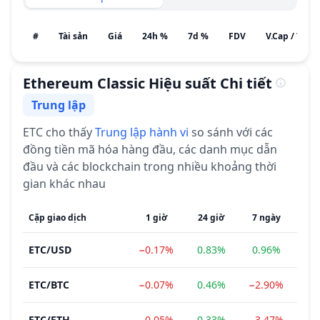
#
Tài sản
Giá
24h %
7d %
FDV
V.Cap / Tiềm
Ethereum Classic
Hiệu suất Chi tiết
Trung lập
Cảm tính
ETC
cho thấy
Trung lập
hành vi
so sánh với các
đồng tiền mã hóa hàng đầu, các danh mục dẫn
đầu và các blockchain trong nhiều khoảng thời
gian khác nhau
Cặp giao dịch
1 giờ
24 giờ
7 ngày
1 
ETC
/
USD
−0.17%
0.83%
0.96%
−5
ETC
/
BTC
−0.07%
0.46%
−2.90%
−9
ETC
/
ETH
−0.05%
0.33%
−3.47%
−1