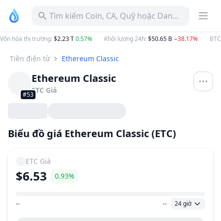
Tìm kiếm Coin, CA, Quỹ hoặc Danh mục
Vốn hóa thị trường
:
$2.23 T
0.57%
Khối lượng 24h
:
$50.65 B
−38.17%
BTC
Tiền điện tử
Ethereum Classic
Ethereum Classic
ETC
Giá
#53
Biểu đồ giá Ethereum Classic (ETC)
ETC
Giá
$6.53
0.93%
--
--
24 giờ
Khoảng giá