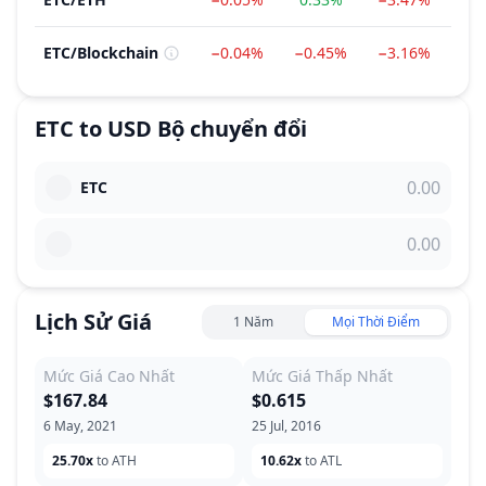
ETC
/
Blockchain
−0.04%
−0.45%
−3.16%
−9
ETC
to
USD
Bộ chuyển đổi
ETC
Lịch Sử Giá
1 Năm
Mọi Thời Điểm
Mức Giá Cao Nhất
Mức Giá Thấp Nhất
$167.84
$0.615
6 May, 2021
25 Jul, 2016
25.70x
to ATH
10.62x
to ATL