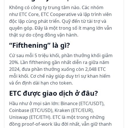
Không có công ty trung tâm nào. Các nhóm
như ETC Core, ETC Cooperative và lập trình viên
độc lập cùng phát triển. Quỹ đến từ tài trợ và
quyên góp. Đây là một trong số ít mạng lớn vẫn
thật sự do cộng đồng vận hành.
“Fifthening” là gì?
Cứ sau mỗi 5 triệu khối, phần thưởng khối giảm
20%. Lần fifthening gần nhất diễn ra giữa năm
2024, đưa phần thưởng xuống còn 2,048 ETC
mỗi khối. Cơ chế này giúp duy trì sự khan hiếm
và ổn định dài hạn cho token.
ETC được giao dịch ở đâu?
Hầu như ở mọi sàn lớn: Binance (ETC/USDT),
Coinbase (ETC/USD), Kraken (ETC/EUR),
Uniswap (ETC/ETH). ETC là một trong những
đồng proof-of-work lâu đời nhất, vẫn giữ thanh