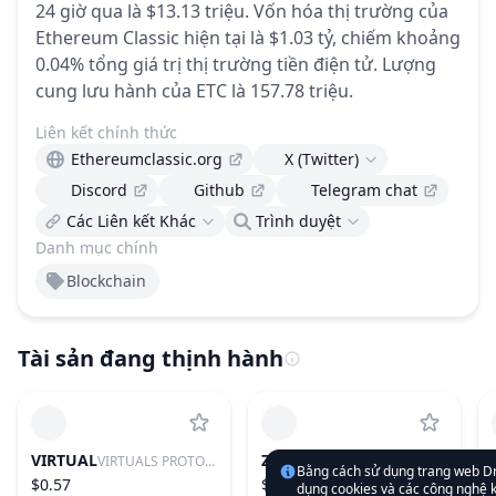
24 giờ qua là $13.13 triệu.
Vốn hóa thị trường của
Ethereum Classic hiện tại là $1.03 tỷ, chiếm khoảng
0.04% tổng giá trị thị trường tiền điện tử.
Lượng
cung lưu hành của ETC là 157.78 triệu.
Liên kết chính thức
Ethereumclassic.org
X (Twitter)
Discord
Github
Telegram chat
Các Liên kết Khác
Trình duyệt
Danh mục chính
Blockchain
Tài sản đang thịnh hành
VIRTUAL
ZRO
VIRTUALS PROTOCOL
LAYERZERO
Bằng cách sử dụng trang web D
$0.57
$0.832
dụng cookies và các công nghệ k