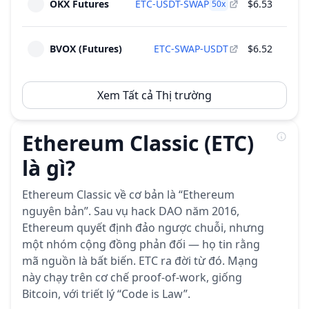
OKX Futures
ETC-USDT-SWAP
$6.53
50
x
BVOX (Futures)
ETC-SWAP-USDT
$6.52
Xem Tất cả Thị trường
Ethereum Classic (ETC)
là gì?
Ethereum Classic về cơ bản là “Ethereum
nguyên bản”. Sau vụ hack DAO năm 2016,
Ethereum quyết định đảo ngược chuỗi, nhưng
một nhóm cộng đồng phản đối — họ tin rằng
mã nguồn là bất biến. ETC ra đời từ đó. Mạng
này chạy trên cơ chế proof-of-work, giống
Bitcoin, với triết lý “Code is Law”.