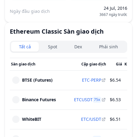
24 Jul, 2016
Ngày đầu giao dịch
3667 ngày trước
Ethereum Classic
Sàn giao dịch
Exchanges type
Tất cả
Spot
Dex
Phái sinh
Sàn giao dịch
Cặp giao dịch
Giá
Khối l
BTSE (Futures)
ETC-PERP
$6.54
Binance Futures
ETCUSDT
$6.53
75
x
WhiteBIT
ETC/USDT
$6.51