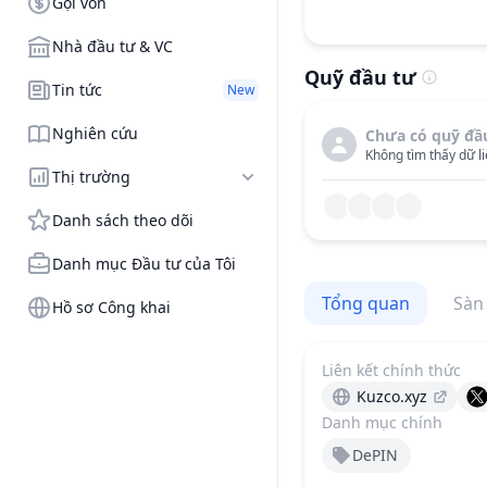
Gọi vốn
Nhà đầu tư & VC
Quỹ đầu tư
Tin tức
New
Nghiên cứu
Chưa có quỹ đầ
Không tìm thấy dữ li
Thị trường
Danh sách theo dõi
Danh mục Đầu tư của Tôi
Tổng quan
Sàn
Hồ sơ Công khai
Liên kết chính thức
Kuzco.xyz
Danh mục chính
DePIN