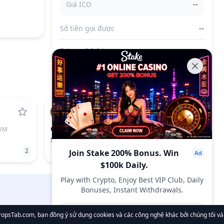
Giá ICO
--
Số tiền gọi được
--
Tokens Đã Bán
--
OPN
UM
OPINION
$0.0544
2
3.29%
1061
Join Stake 200% Bonus. Win
$100k Daily.
Play with Crypto, Enjoy Best VIP Club, Daily
Bonuses, Instant Withdrawals.
DropsTab.com
Join Now
opsTab.com, bạn đồng ý sử dụng cookies và các công nghệ khác bởi chúng tôi và