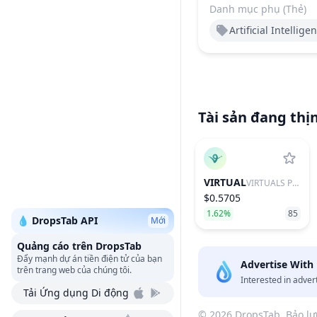
Danh mục phụ (Thẻ)
Artificial Intelligen
Tài sản đang thị
VIRTUAL
VIRTUALS PROTOCOL
$0.5705
1.62%
85
💧 DropsTab API
Mới
Quảng cáo trên DropsTab
Đẩy mạnh dự án tiền điện tử của bạn
Advertise With
trên trang web của chúng tôi.
Interested in adver
Tải Ứng dụng Di động
© 2026 DropsTab. Bảo lư