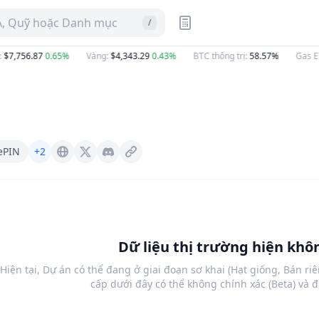
A, Quỹ hoặc Danh mục
/
$7,756.87
0.65%
Vàng
:
$4,343.29
0.43%
BTC thống trị
:
58.57%
Gas ET
ePIN
+2
Kuzco.xyz
X (Twitter)
Discord
Dữ liệu thị trường hiện khôn
Hiện tại, Dự án có thể đang ở giai đoạn sơ khai (Hạt giống, Bán ri
cấp dưới đây có thể không chính xác (Beta) và 