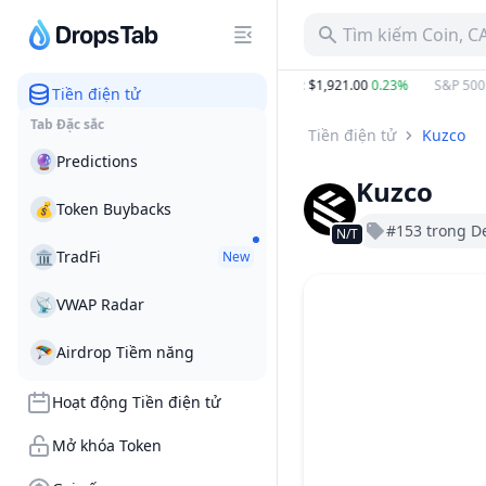
Tìm kiếm Coin, C
7 B
−8.84%
BTC
:
$64,967.36
−0.07%
ETH
:
$1,921.00
0.23%
S&P 500
:
Tiền điện tử
Tab Đặc sắc
Tiền điện tử
Kuzco
🔮
Predictions
Kuzco
💰
Token Buybacks
#153 trong D
N/T
🏛
TradFi
New
📡
VWAP Radar
🪂
Airdrop Tiềm năng
Hoạt động Tiền điện tử
Mở khóa Token