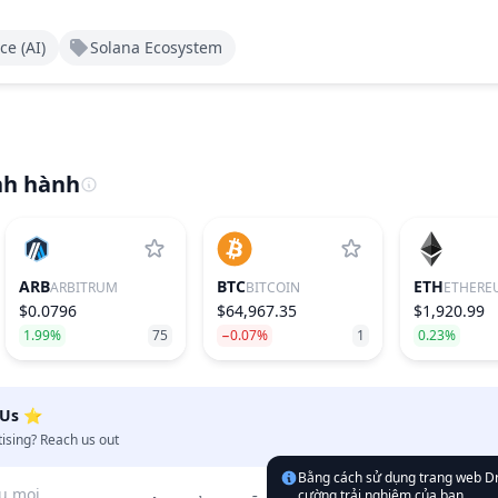
ce (AI)
Solana Ecosystem
nh hành
ARB
BTC
ETH
ARBITRUM
BITCOIN
ETHERE
$0.0796
$64,967.35
$1,920.99
1.99%
75
−0.07%
1
0.23%
 Us ⭐️
tising? Reach us out
Bằng cách sử dụng trang web Dr
u mọi
cường trải nghiệm của bạn.