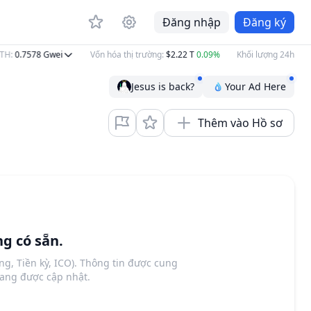
Đăng nhập
Đăng ký
H
:
0.7578
Gwei
Vốn hóa thị trường
:
$2.22 T
0.09%
Khối lượng 24h
:
$70.
Jesus is back?
Your Ad Here
Thêm vào Hồ sơ
g có sẵn.
êng, Tiền kỳ, ICO). Thông tin được cung
đang được cập nhật.