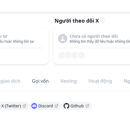
Người theo dõi X
u tư
Chưa có người theo dõi
ệu hoặc không tồn tại
Không tìm thấy dữ liệu hoặc không tồn
 giao dịch
Gọi vốn
Vesting
Hoạt động
Ng
X (Twitter)
Discord
Github