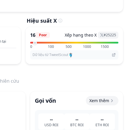
Hiệu suất X
16
Xếp hạng theo X
Poor
#
25225
 tại
0
100
500
1000
1500
Dữ liệu từ TweetScout
hiên cứu
Gọi vốn
Xem thêm
--
--
--
USD
ROI
BTC
ROI
ETH
ROI