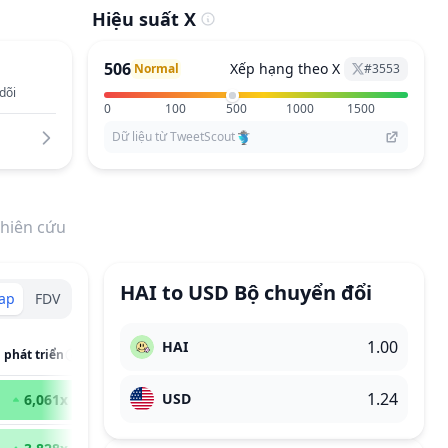
Hiệu suất X
506
Xếp hạng theo X
Normal
#
3553
dõi
0
100
500
1000
1500
Dữ liệu từ TweetScout
hiên cứu
HAI
to
USD
Bộ chuyển đổi
Cap
FDV
HAI
 phát triển
USD
6,061
x