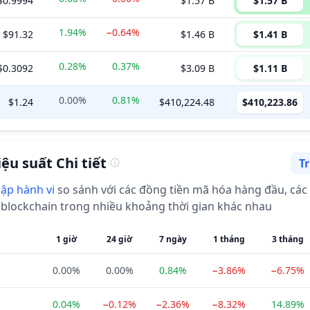
$0.9994
$1.57 B
$1.57 B
1.94%
−0.64%
$91.32
$1.46 B
$1.41 B
0.28%
0.37%
$0.3092
$3.09 B
$1.11 B
0.00%
0.81%
$1.24
$410,224.48
$410,223.86
iệu suất Chi tiết
T
Cả
lập
hành vi
so sánh với các đồng tiền mã hóa hàng đầu, các
 blockchain trong nhiều khoảng thời gian khác nhau
1 giờ
24 giờ
7 ngày
1 tháng
3 tháng
0.00%
0.00%
0.84%
−3.86%
−6.75%
0.04%
−0.12%
−2.36%
−8.32%
14.89%