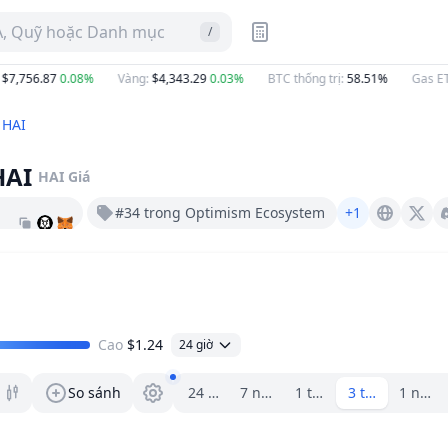
A, Quỹ hoặc Danh mục
/
,756.87
0.08%
Vàng
:
$4,343.29
0.03%
BTC thống trị
:
58.51%
Gas ETH
:
 HAI
HAI
HAI
Giá
1
#34 trong Optimism Ecosystem
+1
Letsgethai.com
X (Twitter)
Cao
$1.24
24 giờ
Trình chọn khoảng.
So sánh
24 giờ
7 ngày
1 tháng
3 tháng
1 năm