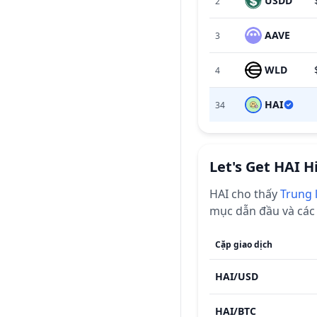
USDD
2
AAVE
3
WLD
4
HAI
34
Let's Get HAI
H
HAI
cho thấy
Trung 
mục dẫn đầu và các
Cặp giao dịch
HAI
/
USD
HAI
/
BTC