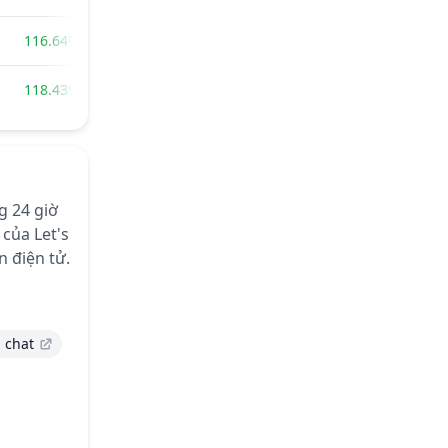
116.64%
118.43%
g 24 giờ
của Let's
n điện tử.
 chat