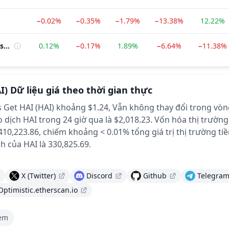
−0.02%
−0.35%
−1.79%
−13.38%
12.22%
Optimism Ecosystem
0.12%
−0.17%
1.89%
−6.64%
−11.38%
I)
Dữ liệu giá theo thời gian thực
's Get HAI (HAI) khoảng $1.24,
Vẫn không thay đổi
trong vòn
 dịch HAI trong 24 giờ qua là $2,018.23.
Vốn hóa thị trường 
$410,223.86, chiếm khoảng < 0.01% tổng giá trị thị trường tiề
 của HAI là 330,825.69.
X (Twitter)
Discord
Github
Telegram
Optimistic.etherscan.io
tem