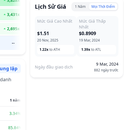
3,828
x
Lịch Sử Giá
1 Năm
Mọi Thời Điểm
3,431
x
Mức Giá Cao Nhất
Mức Giá Thấp
Nhất
2,695
x
$1.51
$0.8909
20 Nov, 2025
19 Mar, 2024
--
1.22x
to ATH
1.39x
to ATL
9 Mar, 2024
Ngày đầu giao dịch
rung lập
882 ngày trước
m tính
 danh
1 năm
3.34%
85.84%