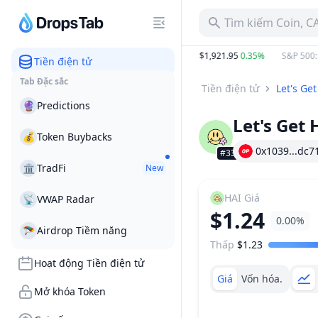
Tìm kiếm Coin, C
B
−34.01%
BTC
:
$65,060.86
0.12%
ETH
:
$1,921.95
0.35%
S&P 500
:
$7
Tiền điện tử
Tab Đặc sắc
Tiền điện tử
Let's Get
🔮
Predictions
Let's Get 
💰
Token Buybacks
0x1039...dc7
#3315
🏛
TradFi
New
HAI
Giá
📡
VWAP Radar
$1.24
0.00%
🪂
Airdrop Tiềm năng
Thấp
$1.23
Khoảng giá
Hoạt động Tiền điện tử
Giá
Vốn hóa.
Mở khóa Token