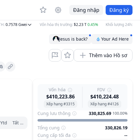
Đăng nhập
Đăng ký
0.7578
Gwei
Vốn hóa thị trường
:
$2.23 T
0.45%
Khối lượng 24h
:
$54.39
Jesus is back?
Your Ad Here
Thêm vào Hồ sơ
Discord
Vốn hóa
FDV
$410,223.86
$410,224.48
Xếp hạng #3315
Xếp hạng #4126
Cung lưu thông
330,825.69
100.00%
Ytd
Tất cả
Tổng cung
330,826.19
Cung cấp tối đa
--