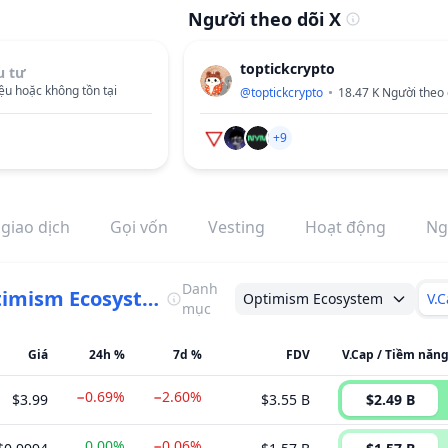
Người theo dõi X
toptickcrypto
u tư
ệu hoặc không tồn tại
@
toptickcrypto
18.47 K
Người theo 
+9
 giao dịch
Gọi vốn
Vesting
Hoạt động
Ng
Danh
Optimism Ecosystem
Optimism Ecosystem
V.
mục
Giá
24h %
7d %
FDV
V.Cap / Tiềm năng
−0.69%
−2.60%
$3.99
$3.55 B
$2.49 B
0.00%
−0.06%