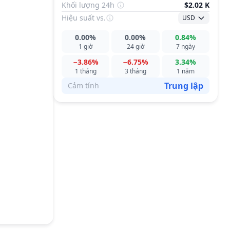
Khối lượng 24h
$2.02 K
Hiệu suất
vs.
USD
0.00%
0.00%
0.84%
1 giờ
24 giờ
7 ngày
−3.86%
−6.75%
3.34%
1 tháng
3 tháng
1 năm
Trung lập
Cảm tính