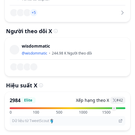
+5
Người theo dõi X
wisdommatic
@
wisdommatic
244.98 K
Người theo dõi
Hiệu suất X
2984
Xếp hạng theo X
Elite
#
42
0
100
500
1000
1500
Dữ liệu từ TweetScout