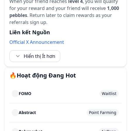
When your friend reaches
level 4
, you will qualify
for your reward and your friend will receive
1,000
pebbles
. Return later to claim rewards as your
referrals sign up.
Liên kết Nguồn
Official X Announcement
Hiển thị Ít hơn
🔥
Hoạt động Đang Hot
FOMO
Waitlist
Abstract
Point Farming