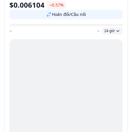
$0.006104
−0.57%
Hoán đổi/Cầu nối
--
--
24 giờ
Khoảng giá