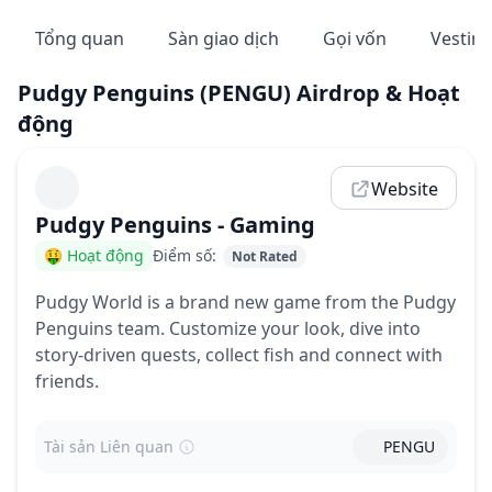
Tổng quan
Sàn giao dịch
Gọi vốn
Vestin
Pudgy Penguins
(PENGU)
Airdrop & Hoạt
động
Website
Pudgy Penguins
-
Gaming
🤑 Hoạt động
Điểm số
:
Not Rated
Pudgy World is a brand new game from the Pudgy
Penguins team. Customize your look, dive into
story-driven quests, collect fish and connect with
friends.
Tài sản Liên quan
PENGU