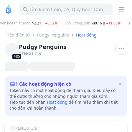
Tìm kiếm Coin, CA, Quỹ hoặc Danh mục
Vốn hóa thị trường
:
$2.21 T
−0.59%
Khối lượng 24h
:
$80.16 B
−11.06%
B
Tiền điện tử
Pudgy Penguins
Hoạt động
Pudgy Penguins
PENGU
Giá
#85
1
Các hoạt động hiện có
Token này có một hoạt động để tham gia. Điều này có
thể được thưởng cho những người tham gia sớm.
Tiếp tục đến phần
Hoạt động
để tìm hiểu thêm chi tiết
cho đến khi hoàn thành.
PENGU
Giá