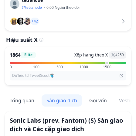
tetranode
@
tetranode
0.00
Người theo dõi
+42
Hiệu suất X
1864
Xếp hạng theo X
Elite
#
259
0
100
500
1000
1500
Dữ liệu từ TweetScout
Tổng quan
Sàn giao dịch
Gọi vốn
Vestin
Sonic Labs (prev. Fantom)
(S)
Sàn giao
dịch và Các cặp giao dịch