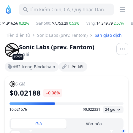
Tìm kiếm Coin, CA, Quỹ hoặc Danh mục
:
$1,916.56
0.32%
S&P 500
:
$7,753.29
0.53%
Vàng
:
$4,349.79
2.57%
BT
Tiền điện tử
Sonic Labs (prev. Fantom)
Sàn giao dịch
Sonic Labs (prev. Fantom)
S
Giá
#295
#62 trong Blockchain
Liên kết
S
Giá
$0.02188
−0.08%
$0.021576
$0.022331
24 giờ
Khoảng giá
Giá
Vốn hóa.