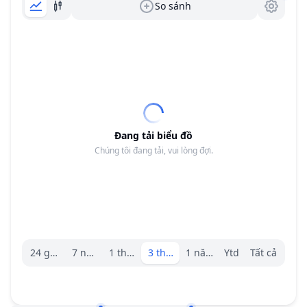
So sánh
Đang tải biểu đồ
Chúng tôi đang tải, vui lòng đợi.
Trình chọn khoảng.
24 giờ
7 ngày
1 tháng
3 tháng
1 năm
Ytd
Tất cả