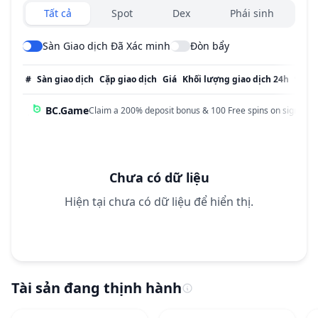
Exchanges type
Tất cả
Spot
Dex
Phái sinh
Sàn Giao dịch Đã Xác minh
Đòn bẩy
#
Sàn giao dịch
Cặp giao dịch
Giá
Khối lượng giao dịch 24h
% Kh
BC.Game
Claim a 200% deposit bonus & 100 Free spins on sign up!
Chưa có dữ liệu
Hiện tại chưa có dữ liệu để hiển thị.
Tài sản đang thịnh hành