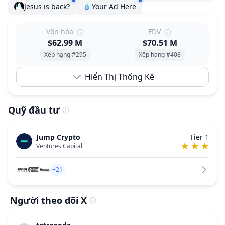
Jesus is back?
Your Ad Here
Vốn hóa
FDV
$62.99 M
$70.51 M
Xếp hạng #295
Xếp hạng #408
Hiển Thị Thống Kê
Quỹ đầu tư
Jump Crypto
Tier 1
Ventures Capital
+21
Người theo dõi X